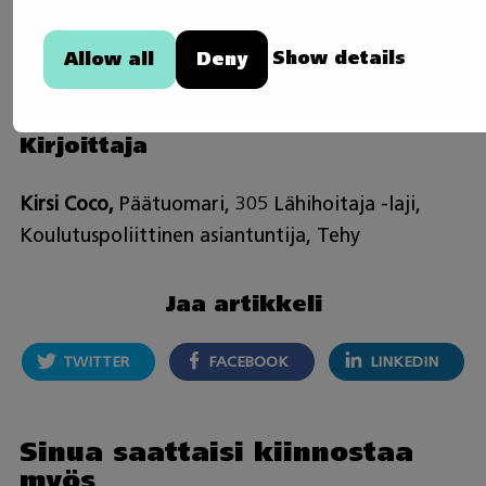
Kun työpaikoilla syntynyttä osaamista
hyödynnetään tarkoituksenmukaisesti valmennukses
Show details
Allow all
Deny
se näkyy kilpailumenestyksessä.
Kirjoittaja
Kirsi Coco,
Päätuomari, 305 Lähihoitaja -laji,
Koulutuspoliittinen asiantuntija, Tehy
Jaa artikkeli
TWITTER
FACEBOOK
LINKEDIN
Sinua saattaisi kiinnostaa
myös