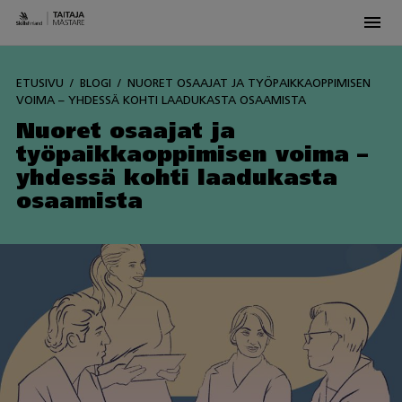
Men
Skip
to
ETUSIVU
BLOGI
NUORET OSAAJAT JA TYÖPAIKKAOPPIMISEN
content
VOIMA – YHDESSÄ KOHTI LAADUKASTA OSAAMISTA
Nuoret osaajat ja
työpaikkaoppimisen voima –
yhdessä kohti laadukasta
osaamista