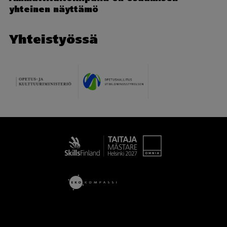
yhteinen näyttämö
Yhteistyössä
Taitaja