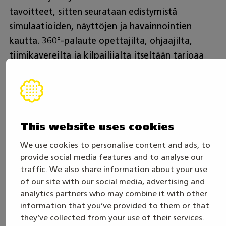
tavoitteet, sitten seurataan edistymistä
simulaatioiden, näyttöjen ja havainnointien
kautta. 360°-palaute opettajilta, ohjaajilta,
tiimikavereilta ja kilpailijalta itseltään tarjoaa
kattavan näkymän kehitykseen. Myös
hyvinvoinnin ja itseluottamuksen seuranta on
tärkeää, koska kilpailuvalmennus on aina myös
psyykkistä valmentautumista. Lopulta
This website uses cookies
arvioidaan, miten opittu siirtyy aitoihin
hoitotyön tilanteisiin, sillä juuri siellä
We use cookies to personalise content and ads, to
provide social media features and to analyse our
vaikuttavuus konkretisoituu.
traffic. We also share information about your use
of our site with our social media, advertising and
Nuoret osaajat, laadukas työpaikkaohjaus ja
analytics partners who may combine it with other
tiivis yhteistyö työpaikkojen kanssa muodostavat
information that you’ve provided to them or that
sosiaali- ja terveysalan tulevaisuuden perustan.
they’ve collected from your use of their services.