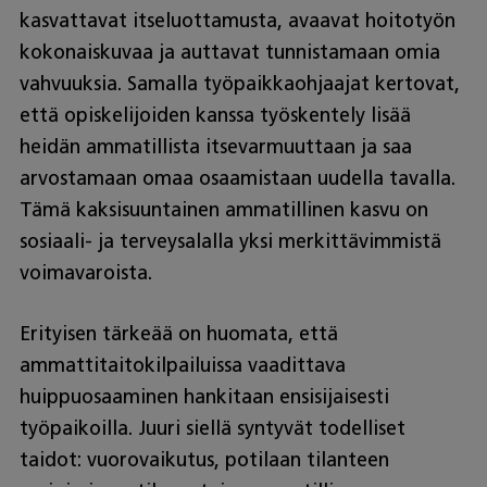
kasvattavat itseluottamusta, avaavat hoitotyön
kokonaiskuvaa ja auttavat tunnistamaan omia
vahvuuksia. Samalla työpaikkaohjaajat kertovat,
että opiskelijoiden kanssa työskentely lisää
heidän ammatillista itsevarmuuttaan ja saa
arvostamaan omaa osaamistaan uudella tavalla.
Tämä kaksisuuntainen ammatillinen kasvu on
sosiaali- ja terveysalalla yksi merkittävimmistä
voimavaroista.
Erityisen tärkeää on huomata, että
ammattitaitokilpailuissa vaadittava
huippuosaaminen hankitaan ensisijaisesti
työpaikoilla. Juuri siellä syntyvät todelliset
taidot: vuorovaikutus, potilaan tilanteen