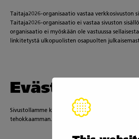
Taitaja2026-organisaatio vastaa verkkosivuston sisä
Taitaja2026-organisaatio ei vastaa sivuston sisäll
organisaatio ei myöskään ole vastuussa sellaisesta
linkitetystä ulkopuolisten osapuolten julkaisemast
Evästeet
Sivustollamme käytetään evästeitä (cookies). Evä
tehokkaamman. Lue lisää
evästeistämme
.