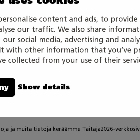
e uses cookies
personalise content and ads, to provide 
s
alyse our traffic. We also share informa
h our social media, advertising and analy
 with other information that you’ve p
ttavuusdirektiivi, jonka mukaan kaikilla tulee olla ta
e collected from your use of their servi
Show details
ny
täntö
toja ja muita tietoja keräämme Taitaja2026-verkkosi