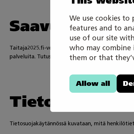
This websit
We use cookies to 
Saavutettavuu
features and to an
use of our site wit
who may combine it
Taitaja2025.fi-verkkosivustoa koskee EU:n saavute
palveluita. Tutustu
saavutettavuusselosteeseen
.
them or that they’v
Allow all
De
Tietosuojakäy
Tietosuojakäytännössä kuvataan, mitä henkilötie