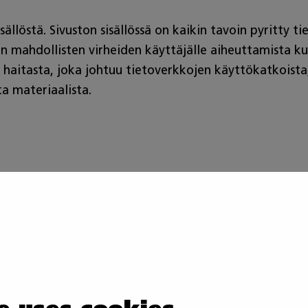
llöstä. Sivuston sisällössä on kaikin tavoin pyritty ti
ön mahdollisten virheiden käyttäjälle aiheuttamista k
 haitasta, joka johtuu tietoverkkojen käyttökatkoista, 
a materiaalista.
steet ovat pieniä tekstitiedostoja, joita sivustot vo