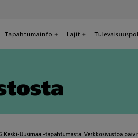
Tapahtumainfo
Lajit
Tulevaisuuspo
stosta
026 Keski-Uusimaa -tapahtumasta. Verkkosivustoa päivi