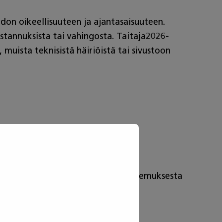
edon oikeellisuuteen ja ajantasaisuuteen.
ustannuksista tai vahingosta. Taitaja2026-
muista teknisistä häiriöistä tai sivustoon
ivat käyttää tehdäkseen käyttäjäkokemuksesta