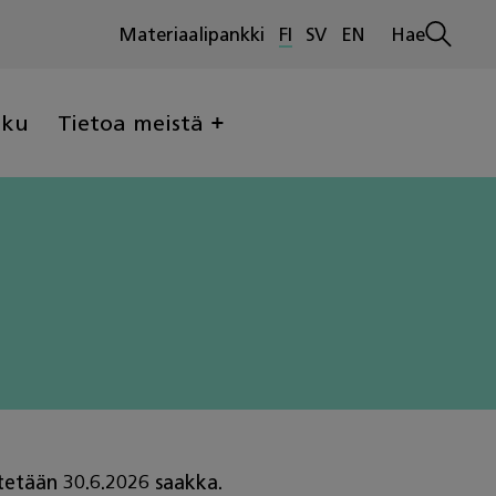
Materiaalipankki
FI
SV
EN
Hae
Avaa
haku
lku
Tietoa meistä
tetään 30.6.2026 saakka.