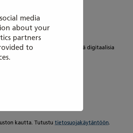
social media
tion about your
tics partners
rovided to
savertaiset mahdollisuudet käyttää digitaalisia
ces.
vuston kautta. Tutustu
tietosuojakäytäntöön
.