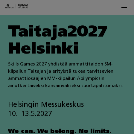
Men
Skip
Taitaja2027
to
content
Helsinki
Skills Games 2027 yhdistää ammattitaidon SM-
kilpailun Taitajan ja erityistä tukea tarvitsevien
ammattiosaajien MM-kilpailun Abilympicsin
ainutkertaiseksi kansainväliseksi suurtapahtumaksi.
Helsingin Messukeskus
10.–13.5.2027
We can. We belong. No limits.