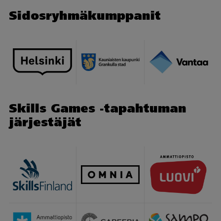
Sidosryhmäkumppanit
Skills Games -tapahtuman
järjestäjät