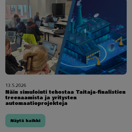
13.5.2026
Näin simulointi tehostaa Taitaja-finalistien
treenaamista ja yritysten
automaatioprojekteja
Näytä kaikki