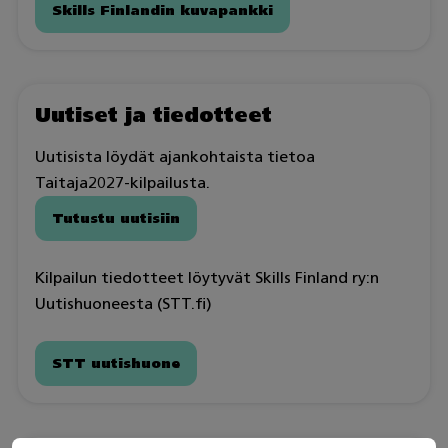
Skills Finlandin kuvapankki
Uutiset ja tiedotteet
Uutisista löydät ajankohtaista tietoa
Taitaja2027-kilpailusta.
Tutustu uutisiin
Kilpailun tiedotteet löytyvät Skills Finland ry:n
Uutishuoneesta (STT.fi)
STT uutishuone