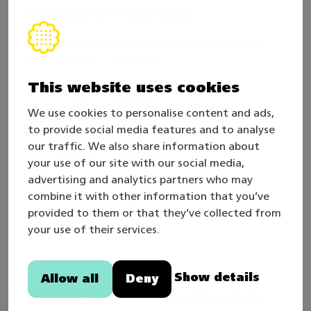
Taitaja2027 somessa
Seuraa meitä somessa ja tule mukaan matkalle
kohti Taitaja2027-kilpailua:
This website uses cookies
Instagram: @
Taitaja
We use cookies to personalise content and ads,
Facebook: @
Taitaja
to provide social media features and to analyse
LinkedIn:
Taitaja Mästare
our traffic. We also share information about
YouTube:
Taitaja-tapahtuma
your use of our site with our social media,
TikTok: @
TaitajaSM
advertising and analytics partners who may
combine it with other information that you’ve
provided to them or that they’ve collected from
Tykkää, kommentoi, tägää ja jaa! #Taitaja2027
your use of their services.
#Mästare2027
Show details
Allow all
Deny
Taitaja2027-materiaalipankki