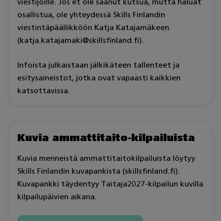
viestijöille. Jos et ole saanut kutsua, mutta haluat
osallistua, ole yhteydessä Skills Finlandin
viestintäpäällikköön Katja Katajamäkeen
(katja.katajamaki@skillsfinland.fi).
Infoista julkaistaan jälkikäteen tallenteet ja
esitysaineistot, jotka ovat vapaasti kaikkien
katsottavissa.
Kuvia ammattitaito-kilpailuista
Kuvia menneistä ammattitaitokilpailuista löytyy
Skills Finlandin kuvapankista (skillsfinland.fi).
Kuvapankki täydentyy Taitaja2027-kilpailun kuvilla
kilpailupäivien aikana.