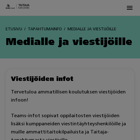
Men
Skip
to
ETUSIVU
TAPAHTUMAINFO
MEDIALLE JA VIESTIJÖILLE
content
Medialle ja viestijöille
Viestijöiden infot
Tervetuloa ammatillisen koulutuksen viestijöiden
infoon!
Teams-infot sopivat oppilaitosten viestijöiden
lisäksi kumppaneiden viestintäyhteyshenkilöille ja
muille ammattitaitokilpailuista ja Taitaja-
tapahtumasta viestiville.