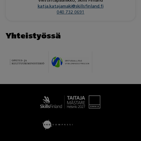
Viestintäpäällikkö, Skills Finland
katja.katajamaki@skillsfinland.fi
040 732 0691
Yhteistyössä
Taitaja