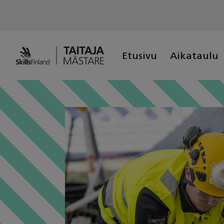
Skip
to
content
Etusivu
Aikataulu