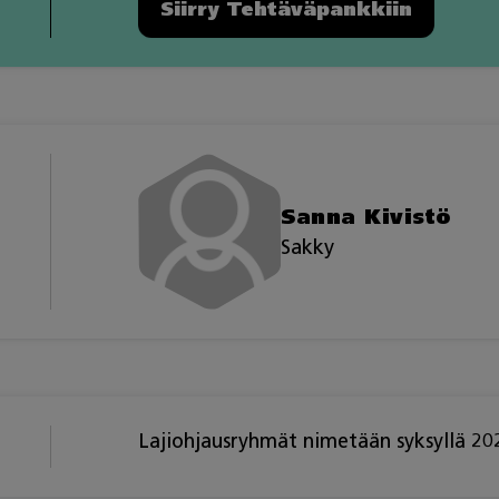
Siirry Tehtäväpankkiin
Sanna Kivistö
Sakky
Lajiohjausryhmät nimetään syksyllä 20