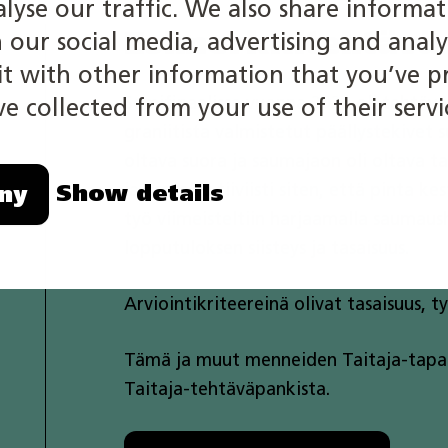
alyse our traffic. We also share informa
Esimerkkitehtävä
h our social media, advertising and analy
 with other information that you’ve p
Semifinaalissa vuonna 2021 oli tehtävä
e collected from your use of their servi
graniitista valmistetut päällystekivet 
oltava suora ja saumajaon oli oltava ta
ja aseteltu tiiviisti siten, että pinta 
Show details
ny
työ viimeisteltiin harjaamalla saumaush
lopputuloksen siisteys ja tasaisuus.
Arviointikriteereinä olivat tasaisuus, t
Tämä ja muut menneiden Taitaja-tapaht
Taitaja-tehtäväpankista.