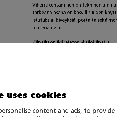
Viherrakentaminen on tekninen ammattia
tärkeänä osana on kasvillisuuden käytt
istutuksia, kiveyksiä, portaita sekä mo
materiaaleja.
Kilpailu on ikärajaton yksilökilpailu.
Osaamisvaatimukset perustuvat puuta
rakentamisen kiitettävään tasoon, jo
ammattitaitovaatimukset.
e uses cookies
personalise content and ads, to provide 