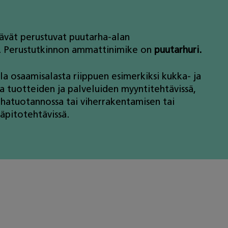
ävät perustuvat puutarha-alan
. Perustutkinnon ammattinimike on
puutarhuri.
la osaamisalasta riippuen esimerkiksi kukka- ja
 tuotteiden ja palveluiden myyntitehtävissä,
arhatuotannossa tai viherrakentamisen tai
läpitotehtävissä.