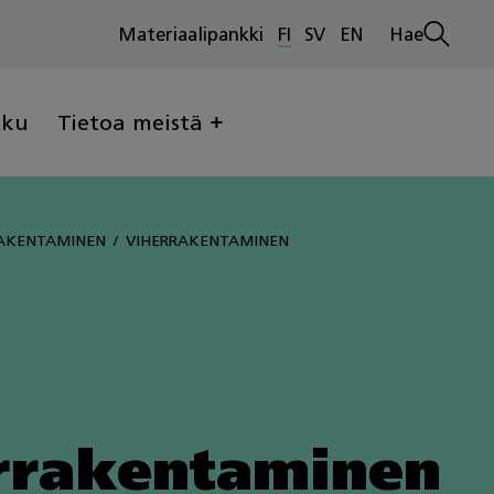
Materiaalipankki
FI
SV
EN
Hae
Avaa
haku
lku
Tietoa meistä
AKENTAMINEN
VIHERRAKENTAMINEN
rrakentaminen