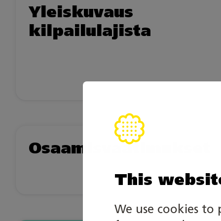
Yleiskuvaus
kilpailulajista
Osaamisvaatimukset
This websit
We use cookies to 