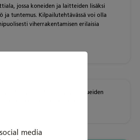
la, jossa koneiden ja laitteiden lisäksi
ö ja tuntemus. Kilpailutehtävässä voi olla
nipuolisesti viherrakentamisen erilaisia
rha-alan perustutkinnon, viheralueiden
ka sisältää tehtävämoduulien
social media