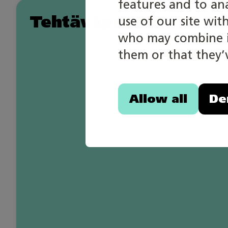
features and to an
Tehtäväpankki
use of our site wit
who may combine it
them or that they’v
Allow all
De