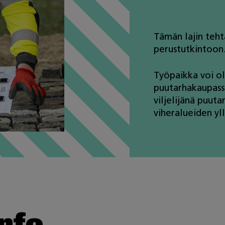
Tämän lajin teht
perustutkintoon
Työpaikka voi ol
puutarhakaupassa
viljelijänä puut
viheralueiden yl
info