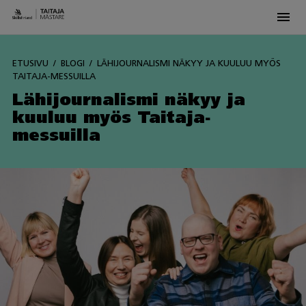
Men
Skip
to
ETUSIVU
BLOGI
LÄHIJOURNALISMI NÄKYY JA KUULUU MYÖS
content
TAITAJA-MESSUILLA
Lähijournalismi näkyy ja
kuuluu myös Taitaja-
messuilla