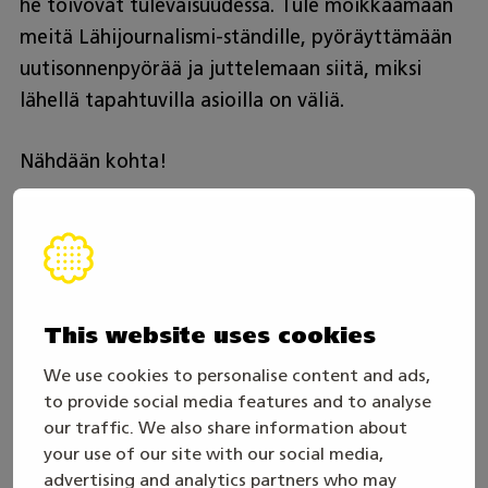
he toivovat tulevaisuudessa. Tule moikkaamaan
meitä Lähijournalismi-ständille, pyöräyttämään
uutisonnenpyörää ja juttelemaan siitä, miksi
lähellä tapahtuvilla asioilla on väliä.
Nähdään kohta!
Jaa artikkeli
TWITTER
FACEBOOK
LINKEDIN
This website uses cookies
Sinua saattaisi kiinnostaa
We use cookies to personalise content and ads,
myös
to provide social media features and to analyse
our traffic. We also share information about
15. toukokuuta
your use of our site with our social media,
advertising and analytics partners who may
Taitajista tekijöiksi – osaaminen, joka