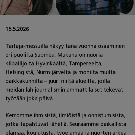
15.5.2026
Taitaja-messuilla näkyy tänä vuonna osaaminen
eri puolilta Suomea. Mukana on nuoria
kilpailijoita Hyvinkäältä, Tampereelta,
Helsingistä, Nurmijärveltä ja monilta muilta
paikkakunnilta – juuri niiltä alueilta, joilla
meidän lähijournalismin ammattilaiset tekevät
työtään joka päivä.
Kerromme ihmisistä, ilmiöistä ja onnistumisista,
jotka tapahtuvat lähellä. Seuraamme paikallista
elämää, koulutusta, työelämää ja nuorten arkea