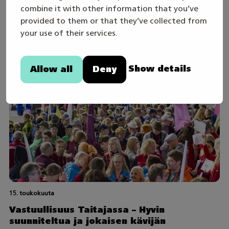
combine it with other information that you’ve
kantaa työelämään
provided to them or that they’ve collected from
your use of their services.
Show details
Allow all
Deny
15. toukokuuta
Vastuullisuus Taitajassa – Hyvin
suunniteltua ja jokaisen kävijän