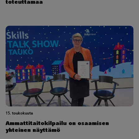
toteuttamaa
15. toukokuuta
Ammattitaitokilpailu on osaamisen
yhteinen näyttämö