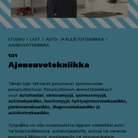
ETUSIVU
LAJIT
AUTO- JA KULJETUSTEKNIIKKA
AJONEUVOTEKNIIKKA
101
Ajoneuvotekniikka
Tämän lajin tehtävät perustuvat ajoneuvoalan
perustutkintoon. Perustutkinnon ammattinimikkeet
ovat
automaalari, varaosamyyjä, ajoneuvomyyjä,
automekaanikko, huoltomyyjä, hyötyajoneuvomekaanikko,
pienkonemekaanikko, diagnoosimekaanikko ja
autokorimekaanikko
.
Työpaikka voi olla osaamisalasta riippuen esimerkiksi auto-
tai kuljetusliikkeessä, autokorjaamolla, autoja tai varaosia
myyvässä liikkeessä, maalaamolla tai ajoneuvokoreja,