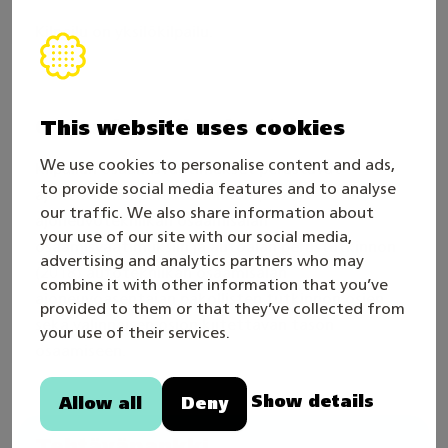
Kilpailu on yksilökilpailu.
Osaamisvaatimukset
This website uses cookies
We use cookies to personalise content and ads,
Kilpailun osaamisvaatimukset perustuvat
to provide social media features and to analyse
ajoneuvoalan perustutkinnon (2022)
our traffic. We also share information about
ajoneuvotekniikan osaamisalan
your use of our site with our social media,
osaamisvaatimuksiin ja autoalan perustutkinnon
advertising and analytics partners who may
(2018) autotekniikan osaamisalan
combine it with other information that you’ve
ajoneuvoasentajan pakollisten tutkinnon osien
provided to them or that they’ve collected from
sekä valinnaisen osion kiitettävän tason
your use of their services.
osaamiseen.
Show details
Allow all
Deny
Tehtäväpankki