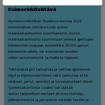
Esimerkkitehtävä
Ajoneuvotekniikan finaalissa vuonna 2024
ensimmäinen tehtävä koski auton
määräaikaishuollon suorittamista. Auton
määräaikaishuolto suoritetaan yleensä ajettujen
kilometrien mukaan, esimerkiksi 20 000 ajetun
kilometrin välein, tai muutaman vuoden
välein automerkistä- ja mallista riippuen.
Tehtävässä piti tarkastaa ja vaihtaa ajoneuvon
öljyt ja öljynsuodattimet sekä tarkistaa, että
renkaat, jarrut, ajovalot ja turvavarusteet olivat
toimintakuntoisia. Lisäksi tuli säätää
auton tarpeelliset nesteet eli moottoriöljy,
jäähdytinneste ja jarruneste oikealle tasolle ja