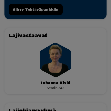
Siirry Tehtäväpankkiin
Lajivastaavat
Johanna Kiviö
Stadin AO
Lajiohjausryhmä