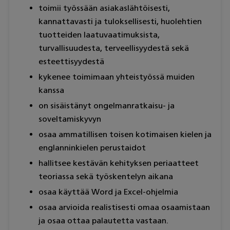
toimii työssään asiakaslähtöisesti,
kannattavasti ja tuloksellisesti, huolehtien
tuotteiden laatuvaatimuksista,
turvallisuudesta, terveellisyydestä sekä
esteettisyydestä
kykenee toimimaan yhteistyössä muiden
kanssa
on sisäistänyt ongelmanratkaisu- ja
soveltamiskyvyn
osaa ammatillisen toisen kotimaisen kielen ja
englanninkielen perustaidot
hallitsee kestävän kehityksen periaatteet
teoriassa sekä työskentelyn aikana
osaa käyttää Word ja Excel-ohjelmia
osaa arvioida realistisesti omaa osaamistaan
ja osaa ottaa palautetta vastaan.