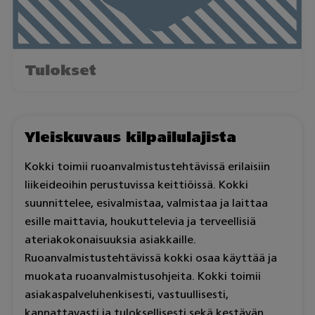
Tulokset
Yleiskuvaus kilpailulajista
Kokki toimii ruoanvalmistustehtävissä erilaisiin
liikeideoihin perustuvissa keittiöissä. Kokki
suunnittelee, esivalmistaa, valmistaa ja laittaa
esille maittavia, houkuttelevia ja terveellisiä
ateriakokonaisuuksia asiakkaille.
Ruoanvalmistustehtävissä kokki osaa käyttää ja
muokata ruoanvalmistusohjeita. Kokki toimii
asiakaspalveluhenkisesti, vastuullisesti,
kannattavasti ja tuloksellisesti sekä kestävän