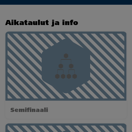
Aikataulut ja info
Semifinaali