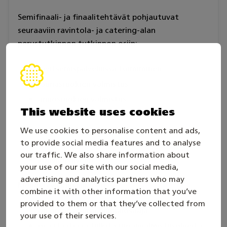
Semifinaali- ja finaalitehtävät pohjautuvat
seuraaviin ravintola- ja catering-alan
perustutkinnon tutkinnon osiin:
ravitsemispalveluissa toimiminen
lounasruokien valmistus
annosruokien valmistus
This website uses cookies
À la carte -ruoanvalmistus
katu- ja pikaruokapalvelut
We use cookies to personalise content and ads,
to provide social media features and to analyse
tilaus- ja juhlaruokien valmistus
our traffic. We also share information about
kahvilapalvelut.
your use of our site with our social media,
advertising and analytics partners who may
Menestyvä kilpailijapari:
combine it with other information that you’ve
provided to them or that they’ve collected from
on oman alansa huippuosaaja
your use of their services.
osaa laatia ja tulkita ruoanvalmistusohjeita