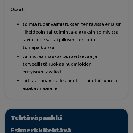
Osaat:
toimia ruoanvalmistuksen tehtävissä erilaisin
liikeideoin tai toiminta-ajatuksin toimivissa
ravintoloissa tai julkisen sektorin
toimipaikoissa
valmistaa maukasta, ravitsevaa ja
terveellistä ruokaa huomioiden
erityisruokavaliot
laittaa ruoan esille annoksittain tai suurelle
asiakasmäärälle.
Tehtäväpankki
Esimerkkitehtävä