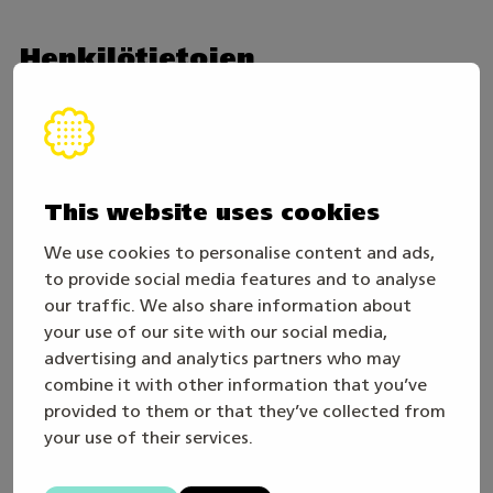
Henkilötietojen
vastaanottajat
Skills Finlandin viestintäyksikkö ja Taitaja2026-
viestintävastaava
This website uses cookies
IT-yritys, joka ylläpitää Taitaja2026 -
verkkosivustoa
We use cookies to personalise content and ads,
to provide social media features and to analyse
verkkosivuston analytiikkapalvelu Google
our traffic. We also share information about
Analytics.
your use of our site with our social media,
advertising and analytics partners who may
combine it with other information that you’ve
Henkilötietojen säilyttäminen
provided to them or that they’ve collected from
your use of their services.
Käyttäjän tietoja säilytetään voimassa olevan
lainsäädännön mukaisesti. Tietoja säilytetään