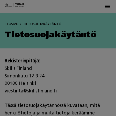
Men
Skip
to
ETUSIVU
TIETOSUOJAKÄYTÄNTÖ
content
Tietosuojakäytäntö
Rekisterinpitäjä:
Skills Finland
Simonkatu 12 B 24
00100 Helsinki
viestinta@skillsfinland.fi
Tässä tietosuojakäytännössä kuvataan, mitä
henkilötietoja ja muita tietoja keräämme