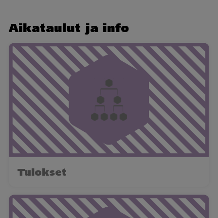
Aikataulut ja info
Tulokset