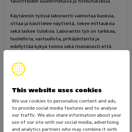
tavoitteiden suunnittelussa ja toteutuksessa.
Käytännön työssä laborantti valmistaa liuoksia,
ottaa ja käsittelee näytteitä, tekee mittauksia
sekä laskee tuloksia. Laborantin työ on tarkkaa,
huolellista, vastuullista, pitkäjänteistä ja
edellyttää kykyä toimia sekä itsenäisesti että
tiimissä.
Taitaja-kilpailussa laborantti tekee
laboratoriomäärityksiä. Hän käsittelee näytteet ja
suorittaa tarvittavat kemialliset, fysikaaliset ja
This website uses cookies
biotekniset määritykset. Laborantti laskee
tulokset, arvioi tulosten oikeellisuutta ja tekee
We use cookies to personalise content and ads,
niiden perusteella johtopäätöksiä näytteiden
to provide social media features and to analyse
laadusta. Laborantti noudattaa työskennellessään
our traffic. We also share information about your
use of our site with our social media, advertising
työturvallisuusmääräyksiä sekä kestävän
and analytics partners who may combine it with
kehityksen periaatteita.