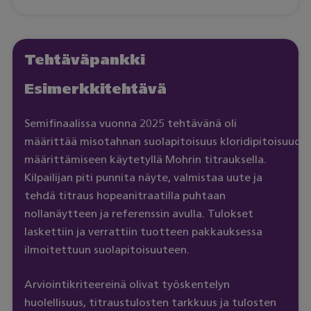
Tehtäväpankki
Esimerkkitehtävä
Semifinaalissa vuonna 2025 tehtävänä oli
määrittää misotahnan suolapitoisuus kloridipitoisuude
määrittämiseen käytetyllä Mohrin titrauksella.
Kilpailijan piti punnita näyte, valmistaa uute ja
tehdä titraus hopeanitraatilla puhtaan
nollanäytteen ja referenssin avulla. Tulokset
laskettiin ja verrattiin tuotteen pakkauksessa
ilmoitettuun suolapitoisuuteen.
Arviointikriteereinä olivat työskentelyn
huolellisuus, titraustulosten tarkkuus ja tulosten