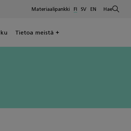
Materiaalipankki
FI
SV
EN
Hae
Avaa
haku
lku
Tietoa meistä