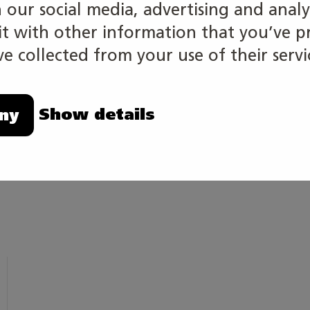
h our social media, advertising and analy
 with other information that you’ve p
tio
e collected from your use of their servi
ossapito
Show details
ny