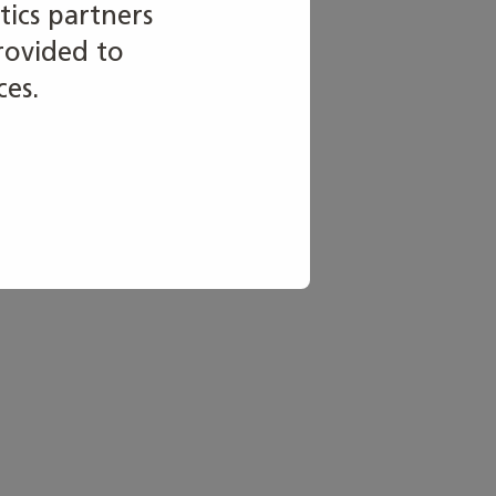
tics partners
rovided to
ces.