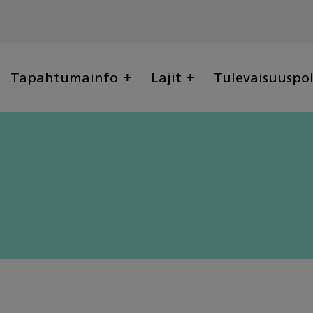
Tapahtumainfo
Lajit
Tulevaisuuspo