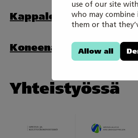
use of our site wit
who may combine it
Kappaletavara-automaa
them or that they’v
Koneenasennus ja kunn
Allow all
De
Yhteistyössä