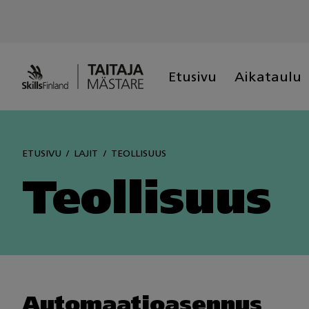
Skip
to
content
Etusivu
Aikataulu
ETUSIVU
LAJIT
TEOLLISUUS
Teollisuus
Automaatioasennus