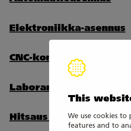
Elektroniikka-asennus
CNC-koneistus
Laborantti
This websit
Hitsaus ja levytyöt
We use cookies to 
features and to an