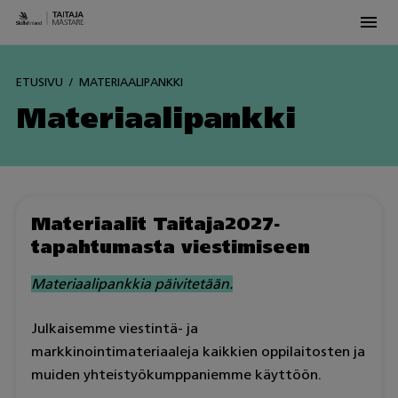
Men
Skip
to
ETUSIVU
MATERIAALIPANKKI
content
Materiaalipankki
Materiaalit Taitaja2027-
tapahtumasta viestimiseen
Materiaalipankkia päivitetään.
Julkaisemme viestintä- ja
markkinointimateriaaleja kaikkien oppilaitosten ja
muiden yhteistyökumppaniemme käyttöön.