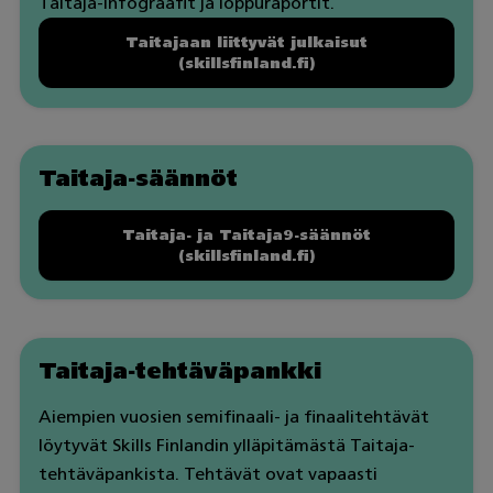
Taitaja-infograafit ja loppuraportit.
Taitajaan liittyvät julkaisut
(skillsfinland.fi)
Taitaja-säännöt
Taitaja- ja Taitaja9-säännöt
(skillsfinland.fi)
Taitaja-tehtäväpankki
Aiempien vuosien semifinaali- ja finaalitehtävät
löytyvät Skills Finlandin ylläpitämästä Taitaja-
tehtäväpankista. Tehtävät ovat vapaasti