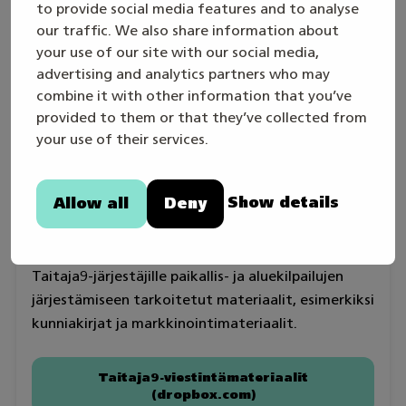
to provide social media features and to analyse
Taitaja-semifinaali tulostekyltti, nuoli
our traffic. We also share information about
eteenpäin A4 (Muokattava PDF)
your use of our site with our social media,
advertising and analytics partners who may
Taitaja-semifinaali tulostekyltti, nuoli
combine it with other information that you’ve
vasemmalle A4 (Muokattava PDF)
provided to them or that they’ve collected from
Taitaja-semifinaali tulostekyltti, nuoli
your use of their services.
oikealle A4 (Muokattava PDF)
Show details
Allow all
Deny
Taitaja9
Taitaja9-järjestäjille paikallis- ja aluekilpailujen
järjestämiseen tarkoitetut materiaalit, esimerkiksi
kunniakirjat ja markkinointimateriaalit.
Taitaja9-viestintämateriaalit
(dropbox.com)