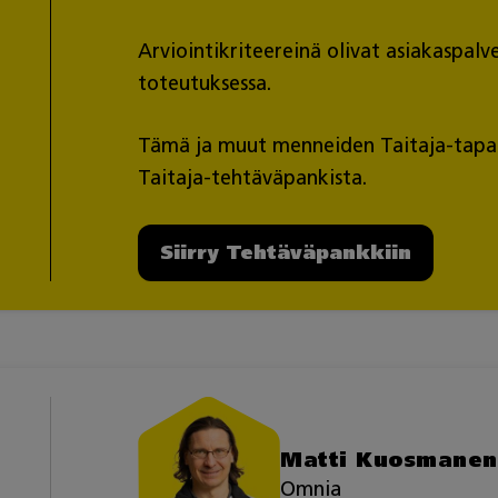
Arviointikriteereinä olivat asiakaspalv
toteutuksessa.
Tämä ja muut menneiden Taitaja-tapaht
Taitaja-tehtäväpankista.
Siirry Tehtäväpankkiin
Matti Kuosmanen
Omnia