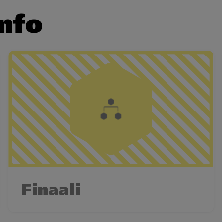
info
Finaali