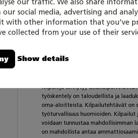
alyse our traffic. We also share informa
h our social media, advertising and analy
Kilpailija pukeutuu yrityksen sääntöje
 with other information that you’ve p
Hän hallitsee asiakaspalvelu- ja myyn
e collected from your use of their servi
suunnittelee sekä toteuttaa erilaisia m
asiakkaan tarpeita vastaavia palveluj
kulttuuritaustat huomioon ottaen sek
Show details
ny
palvelulupauksen. Hän vastaanottaa a
toimintaansa palautteen mukaan.
Kilpailija selviytyy asiakaspalvelutila
työskentely on taloudellista ja laaduk
oma-aloitteista. Kilpailutehtävät on 
työturvallisuus huomioiden. Kilpailut
voidaan tunnustaa mahdollisimman laaj
on mahdollista antaa ammattiosaamise