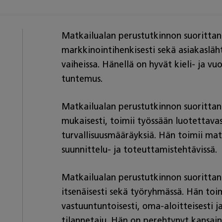
Matkailualan perustutkinnon suorittanut
markkinointihenkisesti sekä asiakasläht
vaiheissa. Hänellä on hyvät kieli- ja vu
tuntemus.
Matkailualan perustutkinnon suoritta
mukaisesti, toimii työssään luotettava
turvallisuusmääräyksiä. Hän toimii mat
suunnittelu- ja toteuttamistehtävissä.
Matkailualan perustutkinnon suorittan
itsenäisesti sekä työryhmässä. Hän toim
vastuuntuntoisesti, oma-aloitteisesti 
tilannetaju. Hän on perehtynyt kansai