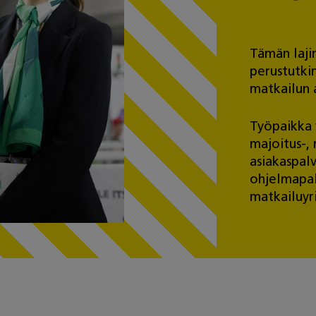
Tämän laji
perustutki
matkailun a
Työpaikka 
majoitus-, 
asiakaspal
ohjelmapalv
matkailuyri