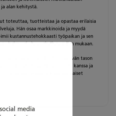
ja alan kehitystä.
t toteuttaa, tuotteistaa ja opastaa erilaisia
alveluja. Hän osaa markkinoida ja myydä
oimii kustannustehokkaasti työpaikan ja sen
isen kulttuurin ja matkailutrendien mukaan.
kailualan perustutkinnon kiitettävän tason
ssa tehdään yhteistyötä työelämän kanssa ja
uomioon tutkinnonperusteiden mukaiset
social media