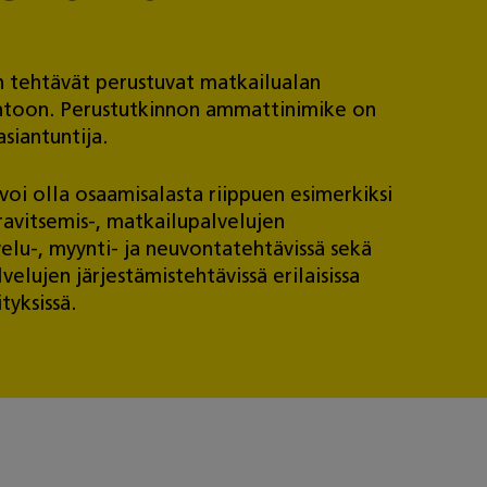
n tehtävät perustuvat matkailualan
ntoon. Perustutkinnon ammattinimike on
siantuntija.
voi olla osaamisalasta riippuen esimerkiksi
ravitsemis-, matkailupalvelujen
velu-, myynti- ja neuvontatehtävissä sekä
elujen järjestämistehtävissä erilaisissa
tyksissä.