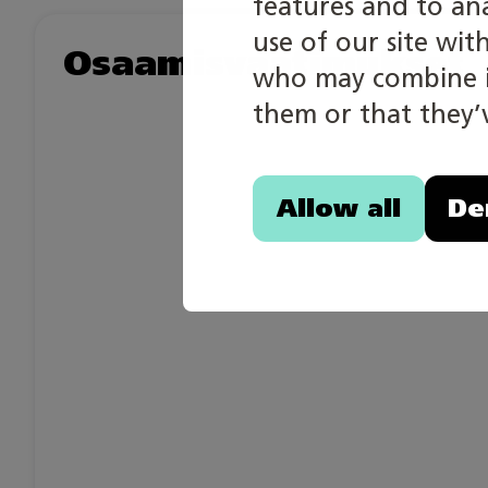
features and to an
use of our site wit
Osaamisvaatimukset
who may combine it
them or that they’v
Allow all
De