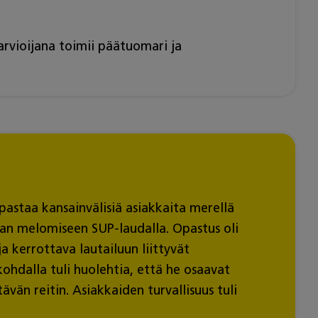
rvioijana toimii päätuomari ja
pastaa kansainvälisiä asiakkaita merellä
taan melomiseen SUP-laudalla. Opastus oli
ja kerrottava lautailuun liittyvät
kohdalla tuli huolehtia, että he osaavat
vän reitin. Asiakkaiden turvallisuus tuli