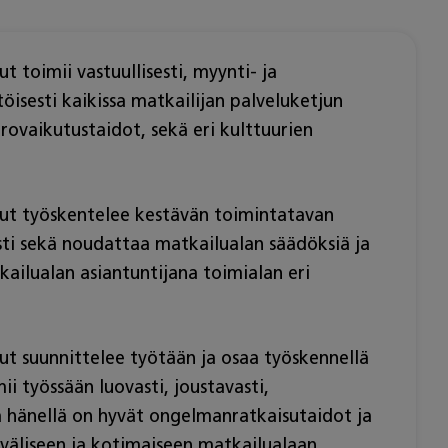
 toimii vastuullisesti, myynti- ja
öisesti kaikissa matkailijan palveluketjun
orovaikutustaidot, sekä eri kulttuurien
nut työskentelee kestävän toimintatavan
sti sekä noudattaa matkailualan säädöksiä ja
kailualan asiantuntijana toimialan eri
ut suunnittelee työtään ja osaa työskennellä
ii työssään luovasti, joustavasti,
ja hänellä on hyvät ongelmanratkaisutaidot ja
nväliseen ja kotimaiseen matkailualaan