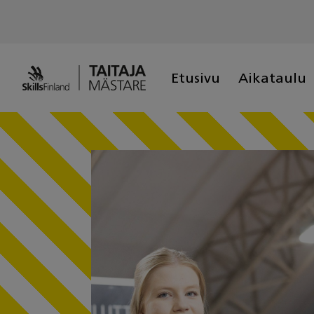
Skip
to
content
Etusivu
Aikataulu