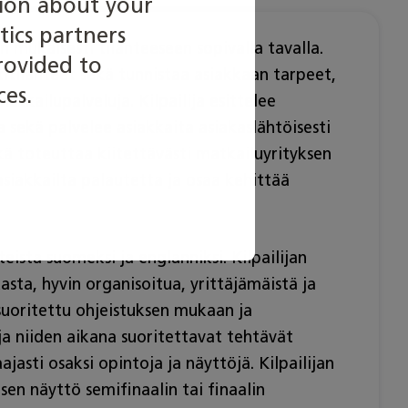
tion about your
tics partners
n mukaisesti tilanteeseen sopivalla tavalla.
rovided to
titilanteet sekä tunnistaa asiakkaan tarpeet,
ces.
atkailupalveluja. Kilpailija esittelee
a sekä palvelee asiakkaita asiakaslähtöisesti
ä toteuttaa kiitettävästi matkailuyrityksen
siakkailta palautetta ja osaa kehittää
nteista suomeksi ja englanniksi. Kilpailijan
asta, hyvin organisoitua, yrittäjämäistä ja
suoritettu ohjeistuksen mukaan ja
 ja niiden aikana suoritettavat tehtävät
asti osaksi opintoja ja näyttöjä. Kilpailijan
n näyttö semifinaalin tai finaalin