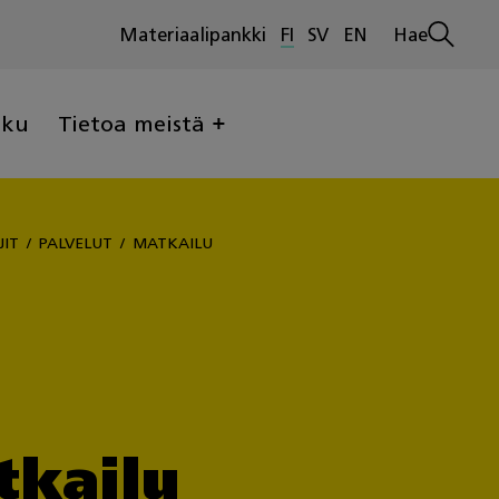
Materiaalipankki
FI
SV
EN
Hae
Avaa
haku
lku
Tietoa meistä
JIT
PALVELUT
MATKAILU
tkailu