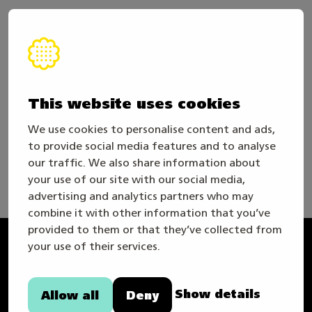
Menneet ja tulevat Taitajat
Vastuullisuusohjelma
This website uses cookies
Yhteistyössä
We use cookies to personalise content and ads,
to provide social media features and to analyse
our traffic. We also share information about
your use of our site with our social media,
advertising and analytics partners who may
combine it with other information that you’ve
provided to them or that they’ve collected from
your use of their services.
Taitaja
Show details
Allow all
Deny