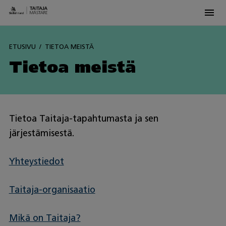
Men
Skip
to
ETUSIVU
TIETOA MEISTÄ
content
Tietoa meistä
Tietoa Taitaja-tapahtumasta ja sen
järjestämisestä.
Yhteystiedot
Taitaja-organisaatio
Mikä on Taitaja?