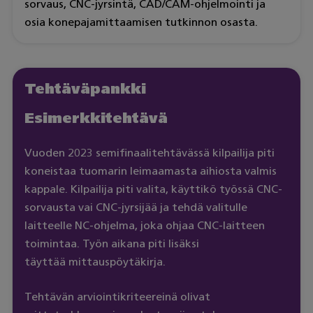
sorvaus, CNC-jyrsintä, CAD/CAM-ohjelmointi ja
osia konepajamittaamisen tutkinnon osasta.
Tehtäväpankki
Esimerkkitehtävä
Vuoden 2023 semifinaalitehtävässä kilpailija piti
koneistaa tuomarin leimaamasta aihiosta valmis
kappale. Kilpailija piti valita, käyttikö työssä CNC-
sorvausta vai CNC-jyrsijää ja tehdä valitulle
laitteelle NC-ohjelma, joka ohjaa CNC-laitteen
toimintaa. Työn aikana piti lisäksi
täyttää mittauspöytäkirja.
Tehtävän arviointikriteereinä olivat