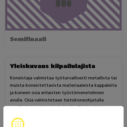
Semifinaali
Yleiskuvaus kilpailulajista
Koneistaja valmistaa työturvallisesti metallista tai
muista koneistettavista materiaaleista kappaleita
ja koneen osia erilaisten työstömenetelmien
avulla. Osia valmistetaan tietokoneohjatulla
sorvilla ja koneistuskeskuksella. Ohjelmointi
tapahtuu CAD/CAM -ohjelman avulla.