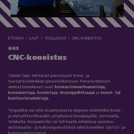
ETUSIVU
LAJIT
TEOLLISUUS
CNC-KONEISTUS
603
CNC-koneistus
Tämän lajin tehtävät perustuvat kone- ja
tuotantotekniikan perustutkintoon. Perustutkinnon
ammattinimikkeet ovat
koneautomaatioasentaja,
koneasentaja, koneistaja, levyseppähitsaaja
ja
muovi- tai
kumituotevalmistaja.
Työpaikka voi olla osaamisalasta riippuen esimerkiksi kone-
ja metalliteollisuuden yrityksessä konepajalla, verstaalla,
telakalla, korjaamolla tai tehtaalla erilaisissa asennus-
automaatio- ja kokoonpanotöissä sekä koneiden täyttö- ja
kunnossapitotöissä.