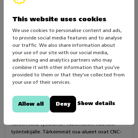
Koneistajat työskentelevät pääasiassa
konepajojen ja metalliverstaiden palveluksessa tai
itsenäisinä yrittäjinä. Ammatissa tarvitaan
This website uses cookies
työstötekniikoiden ja käytettävien materiaalien
We use cookies to personalise content and ads,
tuntemusta sekä tarkkuutta, huolellisuutta ja
to provide social media features and to analyse
yhteistyötaitoja, unohtamatta kestävän
our traffic. We also share information about
kehityksen periaatetta.
your use of our site with our social media,
advertising and analytics partners who may
Kilpailu on yksilökilpailu.
combine it with other information that you’ve
provided to them or that they’ve collected from
your use of their services.
Osaamisvaatimukset
Show details
Allow all
Deny
Osaamisvaatimukset pohjautuvat kone- ja
tuotantotekniikan perustutkinnon kiitettävään
tasoon sekä työelämän vaatimuksiin nuorelle
työntekijälle. Tärkeimmät osa-alueet ovat CNC-