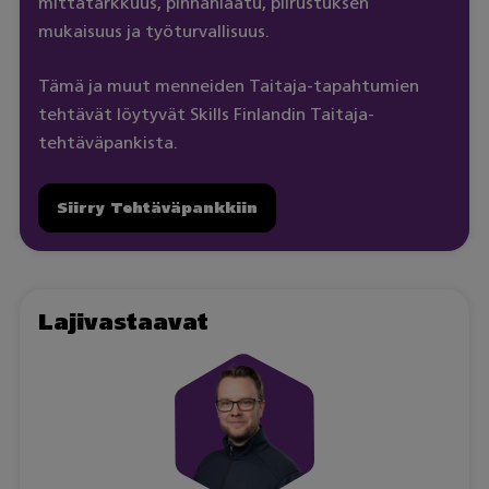
mittatarkkuus, pinnanlaatu, piirustuksen
mukaisuus ja työturvallisuus.
Tämä ja muut menneiden Taitaja-tapahtumien
tehtävät löytyvät Skills Finlandin Taitaja-
tehtäväpankista.
Siirry Tehtäväpankkiin
Lajivastaavat