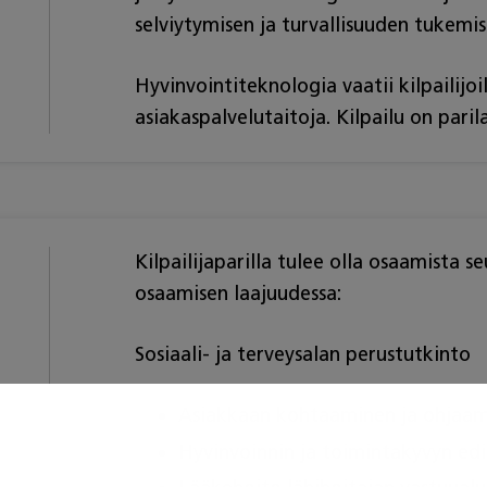
selviytymisen ja turvallisuuden tukemi
Hyvinvointiteknologia vaatii kilpailijo
asiakaspalvelutaitoja. Kilpailu on parila
Kilpailijaparilla tulee olla osaamista s
osaamisen laajuudessa:
Sosiaali- ja terveysalan perustutkinto
Asiakkaan kohtaaminen ja ohjaa
Hyvinvoinnin ja toimintakyvyn e