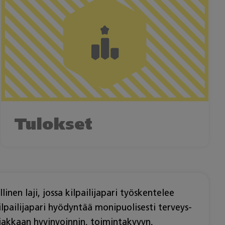
Tulokset
en laji, jossa kilpailijapari työskentelee
lpailijapari hyödyntää monipuolisesti terveys-
siakkaan hyvinvoinnin, toimintakyvyn,