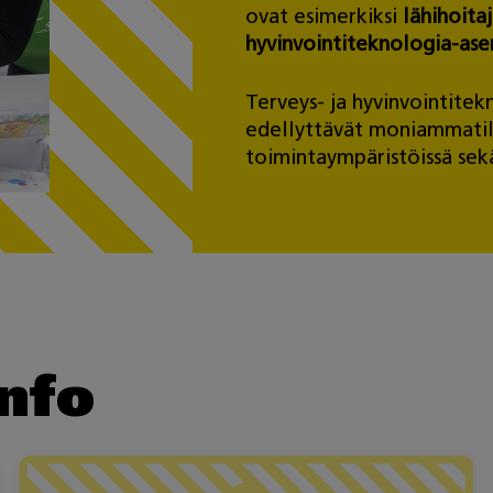
ovat esimerkiksi
lähihoita
hyvinvointiteknologia-ase
Terveys- ja hyvinvointitek
edellyttävät moniammatill
toimintaympäristöissä sekä
info