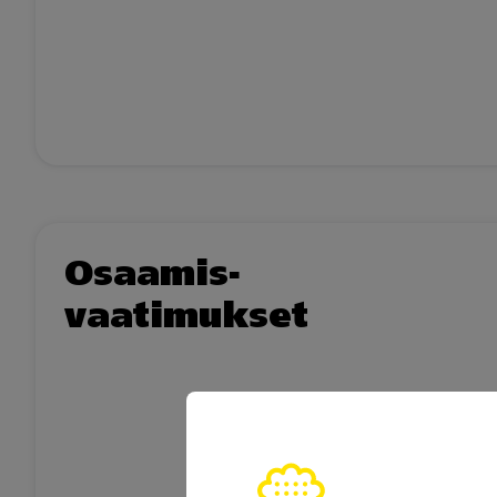
Osaamis­
vaatimukset