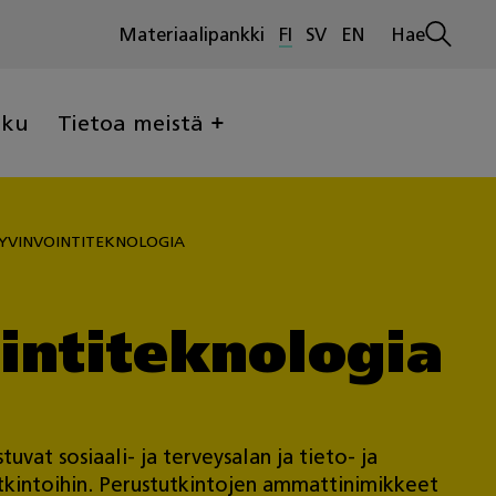
Materiaalipankki
FI
SV
EN
Hae
Avaa
haku
lku
Tietoa meistä
YVINVOINTITEKNOLOGIA
intiteknologia
uvat sosiaali- ja terveysalan ja tieto- ja
utkintoihin. Perustutkintojen ammattinimikkeet