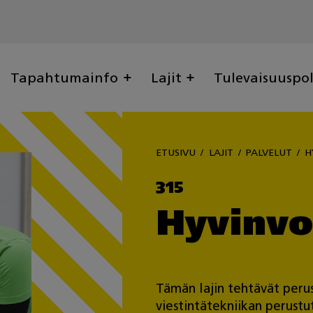
Tapahtumainfo
Lajit
Tulevaisuuspo
ETUSIVU
LAJIT
PALVELUT
H
315
Hyvinvo
Tämän lajin tehtävät perust
viestintätekniikan perust