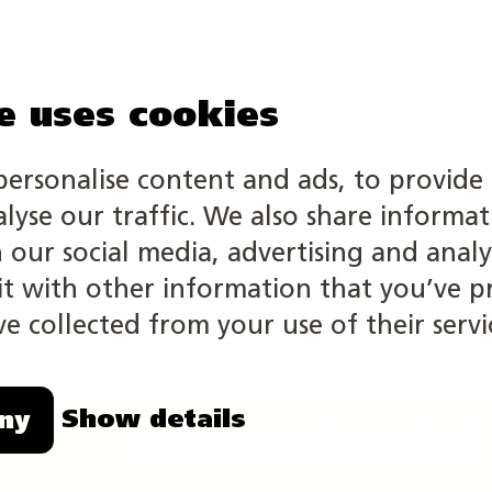
Lääkehoito lähihoitajan vastuual
Terveys- ja hyvinvointiteknologi
Tieto- ja viestintätekniikan perustutk
e uses cookies
Tieto- ja viestintätekniikan peru
personalise content and ads, to provide 
Hyvinvointiteknologian käyttö as
alyse our traffic. We also share informa
h our social media, advertising and analy
Tehtävät perustuvat näihin tutkinnon o
 with other information that you’ve p
tutkinnon perusteilla opiskelevat voivat
e collected from your use of their servi
Show details
ny
Esimerkkitehtävä