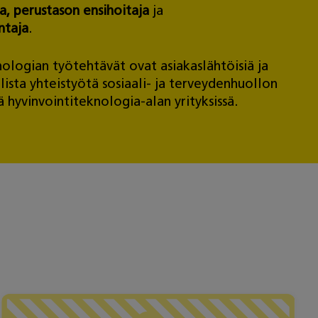
ja, perustason ensihoitaja
ja
ntaja
.
nologian työtehtävät ovat asiakaslähtöisiä ja
ista yhteistyötä sosiaali- ja terveydenhuollon
 hyvinvointiteknologia-alan yrityksissä.