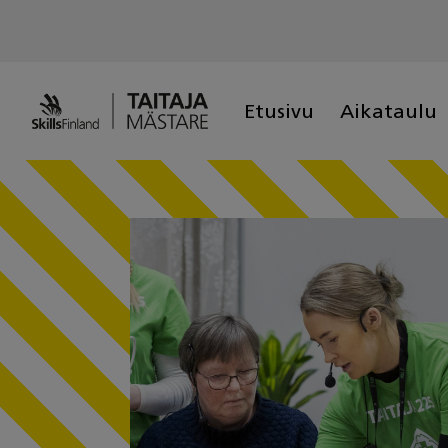
Skip
to
content
Etusivu
Aikataulu