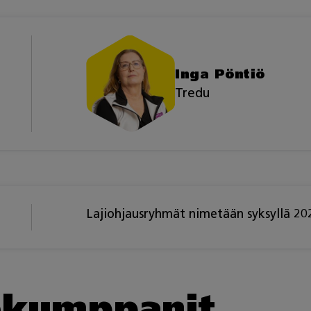
Inga Pöntiö
Tredu
Lajiohjausryhmät nimetään syksyllä 20
yökumppanit