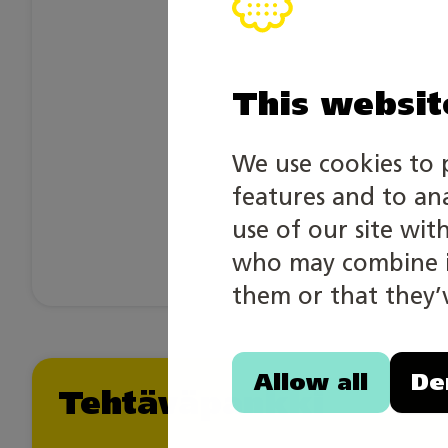
This websit
We use cookies to 
features and to an
use of our site wit
who may combine it
them or that they’v
Allow all
De
Tehtäväpankki