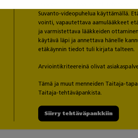
Vuoden 2025 finaalissa oli tehtävänä t
Suvanto-videopuhelua käyttämällä. Etä
vointi, vapautettava aamulääkkeet et
ja varmistettava lääkkeiden ottaminen 
käytävä läpi ja annettava hänelle kann
etäkäynnin tiedot tuli kirjata talteen.
Arviointikriteereinä olivat asiakaspal
Tämä ja muut menneiden Taitaja-tapaht
Taitaja-tehtäväpankista.
Siirry tehtäväpankkiin