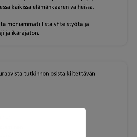
sessa kaikissa elämänkaaren vaiheissa.
ilta moniammatillista yhteistyötä ja
ji ja ikärajaton.
euraavista tutkinnon osista kiitettävän
minen
distäminen