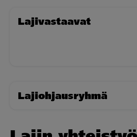
Lajivastaavat
Lajiohjausryhmä
Lajin yhteist