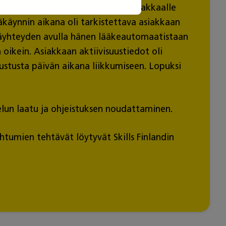
oteuttaa etäkäynti kotihoidon asiakkaalle
käynnin aikana oli tarkistettava asiakkaan
äyhteyden avulla hänen lääkeautomaatistaan
oikein. Asiakkaan aktiivisuustiedot oli
ustusta päivän aikana liikkumiseen. Lopuksi
velun laatu ja ohjeistuksen noudattaminen.
umien tehtävät löytyvät Skills Finlandin