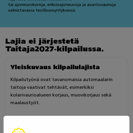
tai ajoneuvokoreja, erikoisajoneuvoja ja asuntovaunuja
valmistavassa teollisuusyrityksessä.
Lajia ei järjestetä
Taitaja2027-kilpailussa.
Yleiskuvaus kilpailulajista
Kilpailutyönä ovat tavanomaisia automaalarin
taitoja vaativat tehtävät, esimerkiksi
kolarivaurioalueen korjaus, muovikorjaus sekä
maalaustyöt.
Automaalarin työtehtävinä voivat olla esimerkiksi
autonpuskurin maalaus, lokasuojan korjaus,
autonosan ruosteenpoistokorjaus, maalipinnan