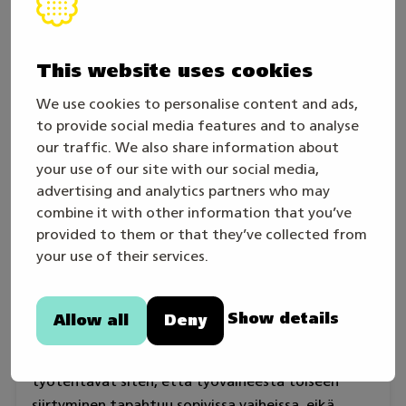
uudistaminen tai maalipinnan korjaus.
Maalaustyöhön sisältyvät pohja- sekä pintatyöt.
This website uses cookies
Automaalarin on osattava suorittaa kohteisiin
korjauslaskelman tai selityksen mukaiset
We use cookies to personalise content and ads,
työtehtävät sekä päättää itse järkevästä
to provide social media features and to analyse
työjärjestyksestä.
our traffic. We also share information about
your use of our site with our social media,
Kilpailu on yksilökilpailu.
advertising and analytics partners who may
combine it with other information that you’ve
provided to them or that they’ve collected from
your use of their services.
Osaamisvaatimukset
Automaalarin tulee hallita ammatissa
Show details
Allow all
Deny
nykyaikaiset työtehtävät työkokonaisuutena.
Hänen on osattava suunnitella päivittäiset
työtehtävät siten, että työvaiheesta toiseen
siirtyminen tapahtuu sopivissa vaiheissa, eikä