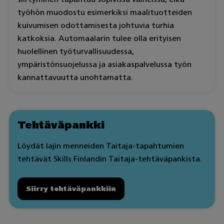
työhön muodostu esimerkiksi maalituotteiden
kuivumisen odottamisesta johtuvia turhia
katkoksia. Automaalarin tulee olla erityisen
huolellinen työturvallisuudessa,
ympäristönsuojelussa ja asiakaspalvelussa työn
kannattavuutta unohtamatta.
Tehtäväpankki
Löydät lajin menneiden Taitaja-tapahtumien
tehtävät Skills Finlandin Taitaja-tehtäväpankista.
Siirry tehtäväpankkiin