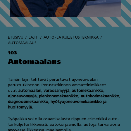
ETUSIVU
LAJIT
AUTO- JA KULJETUSTEKNIIKKA
AUTOMAALAUS
103
Automaalaus
Tämän lajin tehtävät perustuvat ajoneuvoalan
perustutkintoon. Perustutkinnon ammattinimikkeet
ovat
automaalari, varaosamyyjä, automekaanikko,
ajoneuvomyyjä, pienkonemekaanikko, autokorimekaanikko,
diagnoosimekaanikko, hyötyajoneuvomekaanikko ja
huoltomyyjä.
Työpaikka voi olla osaamisalasta riippuen esimerkiksi auto-
tai kuljetusliikkeessä, autokorjaamolla, autoja tai varaosia
myyvässä liikkeessä, maalaamolla