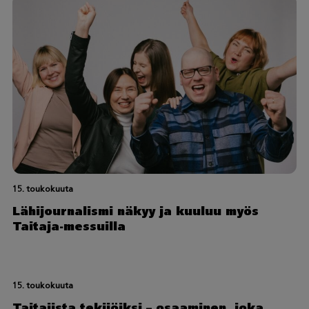
15. toukokuuta
Lähijournalismi näkyy ja kuuluu myös
Taitaja-messuilla
15. toukokuuta
Taitajista tekijöiksi – osaaminen, joka