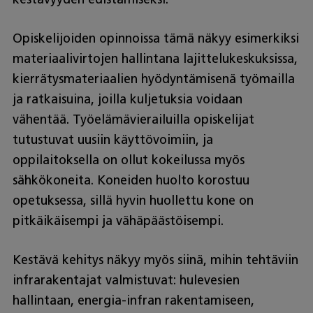
Opiskelijoiden opinnoissa tämä näkyy esimerkiksi
materiaalivirtojen hallintana lajittelukeskuksissa,
kierrätysmateriaalien hyödyntämisenä työmailla
ja ratkaisuina, joilla kuljetuksia voidaan
vähentää. Työelämävierailuilla opiskelijat
tutustuvat uusiin käyttövoimiin, ja
oppilaitoksella on ollut kokeilussa myös
sähkökoneita. Koneiden huolto korostuu
opetuksessa, sillä hyvin huollettu kone on
pitkäikäisempi ja vähäpäästöisempi.
Kestävä kehitys näkyy myös siinä, mihin tehtäviin
infrarakentajat valmistuvat: hulevesien
hallintaan, energia-infran rakentamiseen,