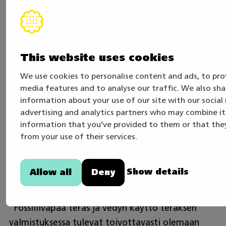
ammatillinen rehellisyys. Lupaus ei ole vain
tavoite, vaan julkinen sitoumus muuttaa
toimintatapoja pysyvästi.”
This website uses cookies
Tämä näkyy opiskelijoiden arjessa jo varhaisessa
We use cookies to personalise content and ads, to prov
vaiheessa:
media features and to analyse our traffic. We also sha
information about your use of our site with our social
“Opiskelijat harjoittelevat materiaalien tarkkaa
advertising and analytics partners who may combine it
käyttöä jo opintojen alkuvaiheessa. Tavoitteena
information that you’ve provided to them or that they
on aina minimoida hukkamateriaali.”
from your use of their services.
Alan tulevaisuus nojaa vähäpäästöisiin
Show details
Allow all
Deny
materiaaleihin ja elinkaariajatteluun:
“Fossiilivapaa teräs ja vedyn käyttö teräksen
valmistuksessa tulevat toivottavasti olemaan