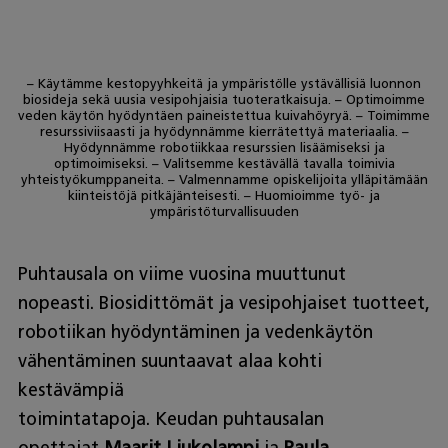
– Käytämme kestopyyhkeitä ja ympäristölle ystävällisiä luonnon
biosideja sekä uusia vesipohjaisia tuoteratkaisuja. – Optimoimme
veden käytön hyödyntäen paineistettua kuivahöyryä. – Toimimme
resurssiviisaasti ja hyödynnämme kierrätettyä materiaalia. –
Hyödynnämme robotiikkaa resurssien lisäämiseksi ja
optimoimiseksi. – Valitsemme kestävällä tavalla toimivia
yhteistyökumppaneita. – Valmennamme opiskelijoita ylläpitämään
kiinteistöjä pitkäjänteisesti. – Huomioimme työ- ja
ympäristöturvallisuuden
Puhtausala on viime vuosina muuttunut
nopeasti. Biosidittömät ja vesipohjaiset tuotteet,
robotiikan hyödyntäminen ja vedenkäytön
vähentäminen suuntaavat alaa kohti
kestävämpiä
toimintatapoja. Keudan puhtausalan
opettajat
Maarit Liukolampi
ja
Paula