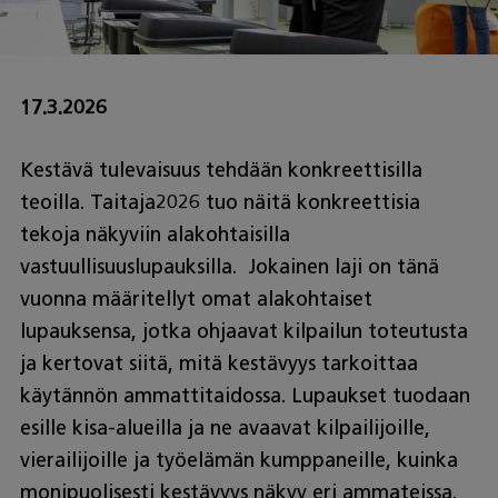
17.3.2026
Kestävä tulevaisuus tehdään konkreettisilla
teoilla. Taitaja2026 tuo näitä konkreettisia
tekoja näkyviin alakohtaisilla
vastuullisuuslupauksilla. Jokainen laji on tänä
vuonna määritellyt omat alakohtaiset
lupauksensa, jotka ohjaavat kilpailun toteutusta
ja kertovat siitä, mitä kestävyys tarkoittaa
käytännön ammattitaidossa. Lupaukset tuodaan
esille kisa-alueilla ja ne avaavat kilpailijoille,
vierailijoille ja työelämän kumppaneille, kuinka
monipuolisesti kestävyys näkyy eri ammateissa.