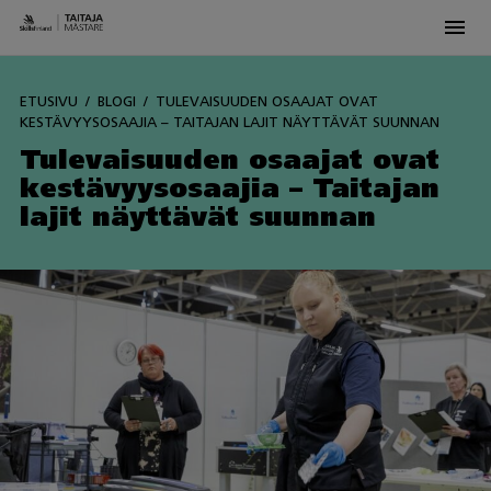
Men
Skip
to
ETUSIVU
BLOGI
TULEVAISUUDEN OSAAJAT OVAT
content
KESTÄVYYSOSAAJIA – TAITAJAN LAJIT NÄYTTÄVÄT SUUNNAN
Tulevaisuuden osaajat ovat
kestävyysosaajia – Taitajan
lajit näyttävät suunnan