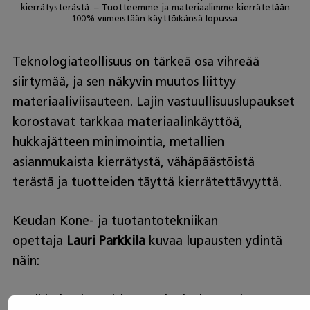
kierrätysterästä. – Tuotteemme ja materiaalimme kierrätetään
100% viimeistään käyttöikänsä lopussa.
Teknologiateollisuus on tärkeä osa vihreää
siirtymää, ja sen näkyvin muutos liittyy
materiaaliviisauteen. Lajin vastuullisuuslupaukset
korostavat tarkkaa materiaalinkäyttöä,
hukkajätteen minimointia, metallien
asianmukaista kierrätystä, vähäpäästöistä
terästä ja tuotteiden täyttä kierrätettävyyttä.
Keudan Kone- ja tuotantotekniikan
opettaja
Lauri Parkkila
kuvaa lupausten ydintä
näin:
“Kaikkein olennaisinta on läpinäkyvyys ja