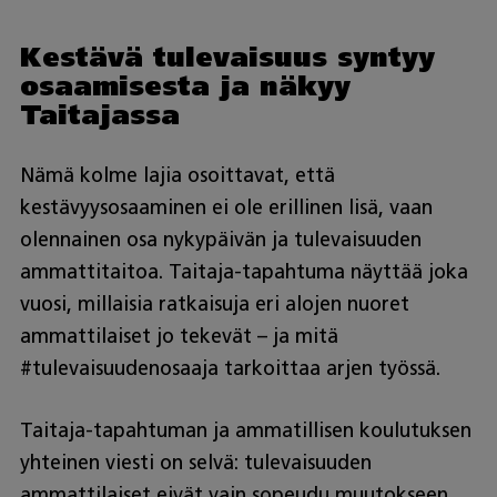
Kestävä tulevaisuus syntyy
osaamisesta ja näkyy
Taitajassa
Nämä kolme lajia osoittavat, että
kestävyysosaaminen ei ole erillinen lisä, vaan
olennainen osa nykypäivän ja tulevaisuuden
ammattitaitoa. Taitaja-tapahtuma näyttää joka
vuosi, millaisia ratkaisuja eri alojen nuoret
ammattilaiset jo tekevät – ja mitä
#tulevaisuudenosaaja tarkoittaa arjen työssä.
Taitaja-tapahtuman ja ammatillisen koulutuksen
yhteinen viesti on selvä: tulevaisuuden
ammattilaiset eivät vain sopeudu muutokseen,