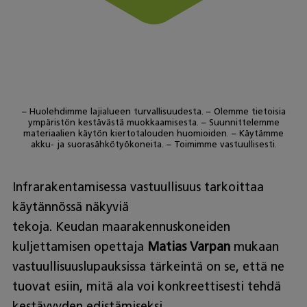
– Huolehdimme lajialueen turvallisuudesta. – Olemme tietoisia
ympäristön kestävästä muokkaamisesta. – Suunnittelemme
materiaalien käytön kiertotalouden huomioiden. – Käytämme
akku- ja suorasähkötyökoneita. – Toimimme vastuullisesti.
Infrarakentamisessa vastuullisuus tarkoittaa
käytännössä näkyviä
tekoja. Keudan maarakennuskoneiden
kuljettamisen opettaja
Matias Varpan
mukaan
vastuullisuuslupauksissa tärkeintä on se, että ne
tuovat esiin, mitä ala voi konkreettisesti tehdä
kestävyyden edistämiseksi.