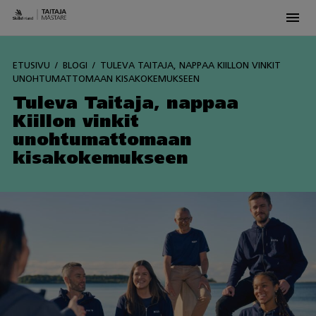
Men
Skip
to
ETUSIVU
BLOGI
TULEVA TAITAJA, NAPPAA KIILLON VINKIT
content
UNOHTUMATTOMAAN KISAKOKEMUKSEEN
Tuleva Taitaja, nappaa
Kiillon vinkit
unohtumattomaan
kisakokemukseen