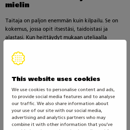
mielin
Taitaja on paljon enemmän kuin kilpailu. Se on
kokemus, jossa opit itsestäsi, taidoistasi ja
alastasi. Kun heittäydyt mukaan uteliaalla
asenteella, saat mukaasi muistoja ja oppeja,
jotka kantavat pitkälle tulevaisuuteen.
Mukana ammattilaisten
This website uses cookies
arjessa jo vuodesta 1919
We use cookies to personalise content and ads,
to provide social media features and to analyse
Kiillon tuotteet ovat osa monien ammattilaisten
our traffic. We also share information about
päivittäistä työtä – rakennustyömailta
your use of our site with our social media,
teollisuuteen ja palvelualoille, joissa hygienia ja
advertising and analytics partners who may
combine it with other information that you’ve
turvallisuus ovat keskiössä.
Kotimaiset Kiilto Pro-