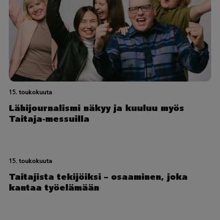
15. toukokuuta
Lähijournalismi näkyy ja kuuluu myös
Taitaja-messuilla
15. toukokuuta
Taitajista tekijöiksi – osaaminen, joka
kantaa työelämään