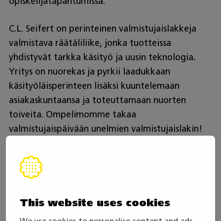
opiskelijatapahtumissa.
C.L. Seifert on perinteinen valmistujaislakkeja
valmistava räätäliliike, jonka tuotteissa
yhdistyvät tarkka käsityö ja uusin teknologia.
Yritys on nuorekas ja pyrkii laadukkaan
käsityöläisperinteen lisäksi kuuntelemaan
asiakaskuntaansa ja toteuttamaan nuorten
toiveita. Ompelimomme takaa
valmistujaispäivään unelmien valmistujaislakin!
Hae vaikuttajaksi:
https://clseifert.com/fi/yhteistyo-c-l-seifertin-
kanssa
This website uses cookies
Jaa artikkeli
We use cookies to personalise content and ads,