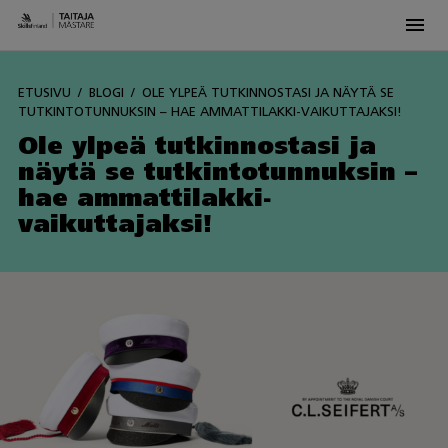
Men
Skip
to
ETUSIVU
BLOGI
OLE YLPEÄ TUTKINNOSTASI JA NÄYTÄ SE
content
TUTKINTOTUNNUKSIN – HAE AMMATTILAKKI-VAIKUTTAJAKSI!
Ole ylpeä tutkinnostasi ja
näytä se tutkintotunnuksin –
hae ammattilakki-
vaikuttajaksi!