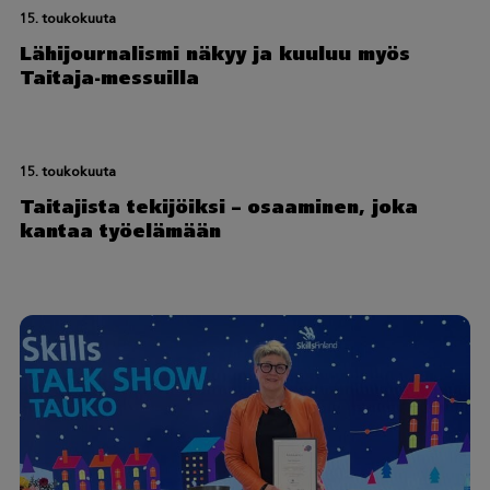
15. toukokuuta
Lähijournalismi näkyy ja kuuluu myös
Taitaja-messuilla
15. toukokuuta
Taitajista tekijöiksi – osaaminen, joka
kantaa työelämään