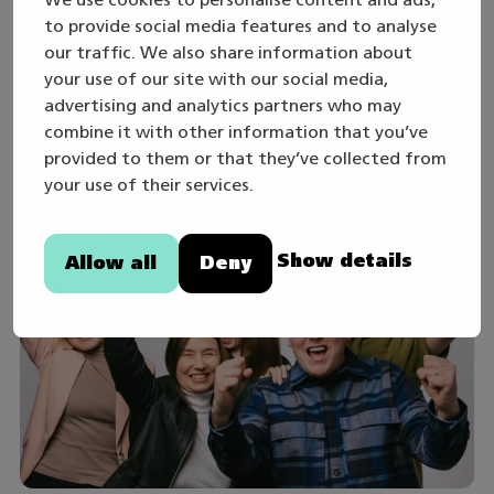
to provide social media features and to analyse
TWITTER
FACEBOOK
LINKEDIN
our traffic. We also share information about
your use of our site with our social media,
advertising and analytics partners who may
combine it with other information that you’ve
Sinua saattaisi kiinnostaa
provided to them or that they’ve collected from
myös
your use of their services.
Show details
Allow all
Deny