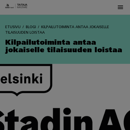
Men
Skip
to
ETUSIVU
BLOGI
KILPAILUTOIMINTA ANTAA JOKAISELLE
content
TILAISUUDEN LOISTAA
Kilpailutoiminta antaa
jokaiselle tilaisuuden loistaa