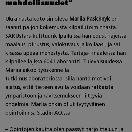
mahdollisuudet”
Ukrainasta kotoisin oleva
Mariia Pasichnyk
on
saanut paljon kokemusta kilpailutoiminnasta.
SAKUstars-kulttuurikilpailuissa hän edusti lajeissa
maalaus, piirustus, valokuvaus ja kollaasi, ja sai
kisassa upeaa menestystä. Taitaja-finaaleissa hän
kilpailee lajissa 604 Laborantti. Tulevaisuudessa
Mariia aikoo työskennellä
tutkimuslaboratoriossa, sillä häntä motivoi
ajatus, että tieteen avulla voidaan ratkaista
ympäristöön ja ravitsemukseen liittyviä
ongelmia. Mariia onkin ollut tyytyväinen
opintoihinsa Stadin AO:ssa.
– Opintojen kautta olen päässyt harjoitteluun ja