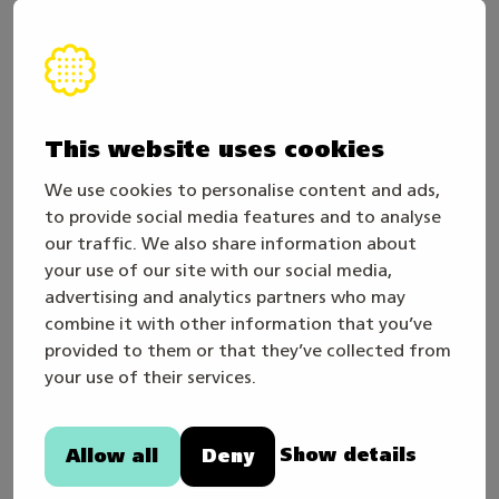
Laboratoriossa harjoitellaan monenlaisia perustaitoja, joita
tarvitaan laborantin työssä
This website uses cookies
Voitto ei ole tärkeintä, vaan
We use cookies to personalise content and ads,
kehittyminen
to provide social media features and to analyse
our traffic. We also share information about
Mariia kertoo, että kilpailutoiminta on
your use of our site with our social media,
kehittänyt häntä paljon: se on syventänyt
advertising and analytics partners who may
osaamista, opettanut tarkkuutta ja antanut
combine it with other information that you’ve
provided to them or that they’ve collected from
itsevarmuutta. Lisäksi se on tarjonnut
your use of their services.
mahdollisuuden matkustaa ja tavata uusia
ihmisiä eri puolilta Suomea.
Show details
Allow all
Deny
– Kannustan muita osallistumaan kilpailuihin,