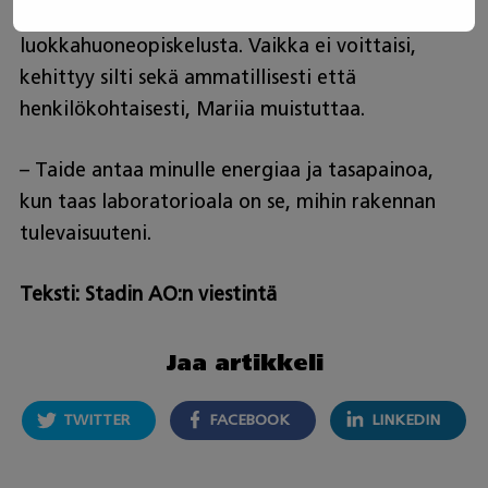
koska ne antavat kokemusta, jota ei saa pelkästä
luokkahuoneopiskelusta. Vaikka ei voittaisi,
kehittyy silti sekä ammatillisesti että
henkilökohtaisesti, Mariia muistuttaa.
– Taide antaa minulle energiaa ja tasapainoa,
kun taas laboratorioala on se, mihin rakennan
tulevaisuuteni.
Teksti: Stadin AO:n viestintä
Jaa artikkeli
TWITTER
FACEBOOK
LINKEDIN