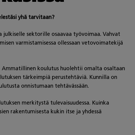
lestäsi yhä tarvitaan?
a julkiselle sektorille osaavaa työvoimaa. Vahvat
aamisen varmistamisessa ollessaan vetovoimatekijä
. Ammatillinen koulutus huolehtii omalta osaltaan
lutuksen tärkeimpiä perustehtäviä. Kunnilla on
koulutusta onnistumaan tehtävässään.
ulutuksen merkitystä tulevaisuudessa. Kuinka
sien rakentumisesta kukin itse ja yhdessä