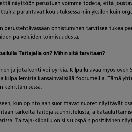
 että näyttöön perustuen voimme todeta, että joustav
ttuina parantavat koulutuksessa niin yksilön kuin org
n perustehtävässään onnistuminen tarvitsee tukea p
muiden palveluiden toimivuudesta.
lulla Taitajalla on? Mihin sitä tarvitaan?
ttinen ja jota kohti voi pyrkiä. Kilpailu avaa myös o
a kilpailemista kansainvälisillä foorumeilla. Tämä yht
n kehittämisessä.
en, kun opintojaan suorittavat nuoret näyttävät osaam
taan tärkeitä taitoja suunnittelusta, aikatauluttami
issa. Taitaja-kilpailu on siis ulospäin positiivinen nä