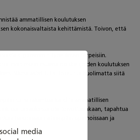
ynnistää ammatillisen koulutuksen
en kokonaisvaltaista kehittämistä. Toivon, että
s vastaisi paremmin työelämän tarpeisiin.
asioita ovat muun muassa opiskelijoiden koulutuksen
nen. Nämä asiat tulisi toteutua huolimatta siitä
äin tulisi rakentua kaikille ammatillisen
 kaikissa tapauksissa ole toivottavakaan, tapahtua
jatkaa halutessaan eteenpäin opinnoissaan ja
social media