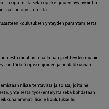
at ja oppimista sekä opiskelijoiden hyvinvointia
anisaation onnistumista.
erusasteen koulutuksen yhteyden parantamisesta
ven Suomesta muuhun maailmaan ja yhteyden muihin
eys on tärkeä opiskelijoiden ja henkilökunnan
istaan niissä tehtävissä ja töissä, joita he
sesta, yhteisestä työskentelystä sekä kohdataan
yteikkuna ammatilliselle koulutukselle.