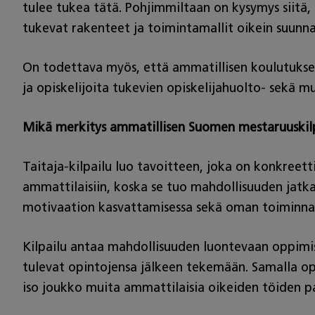
tulee tukea tätä. Pohjimmiltaan on kysymys siitä,
tukevat rakenteet ja toimintamallit oikein suunna
On todettava myös, että ammatillisen koulutukse
ja opiskelijoita tukevien opiskelijahuolto- sekä 
Mikä merkitys ammatillisen Suomen mestaruuskilpai
Taitaja-kilpailu luo tavoitteen, joka on konkree
ammattilaisiin, koska se tuo mahdollisuuden jatka
motivaation kasvattamisessa sekä oman toiminna
Kilpailu antaa mahdollisuuden luontevaan oppimise
tulevat opintojensa jälkeen tekemään. Samalla opi
iso joukko muita ammattilaisia oikeiden töiden par