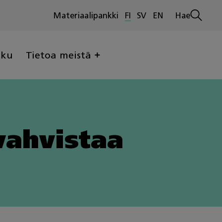
Materiaalipankki
FI
SV
EN
Hae
Avaa
haku
lku
Tietoa meistä
vahvistaa