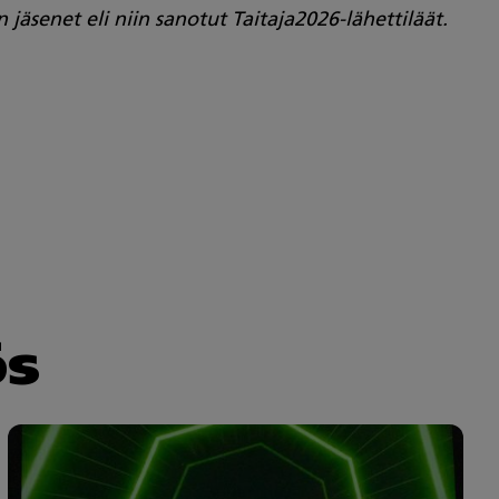
äsenet eli niin sanotut Taitaja2026-lähettiläät.
ös