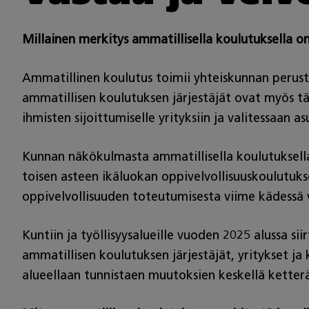
Millainen merkitys ammatillisella koulutuksella on
Ammatillinen koulutus toimii yhteiskunnan perustan
ammatillisen koulutuksen järjestäjät ovat myös tä
ihmisten sijoittumiselle yrityksiin ja valitessaan 
Kunnan näkökulmasta ammatillisella koulutuksella
toisen asteen ikäluokan oppivelvollisuuskoulutuk
oppivelvollisuuden toteutumisesta viime kädessä 
Kuntiin ja työllisyysalueille vuoden 2025 alussa s
ammatillisen koulutuksen järjestäjät, yritykset j
alueellaan tunnistaen muutoksien keskellä ketterä