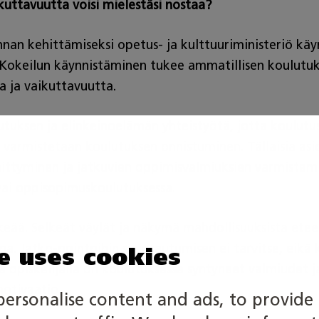
kuttavuutta voisi mielestäsi nostaa?
nan kehittämiseksi opetus- ja kulttuuriministeriö kä
Kokeilun käynnistäminen tukee ammatillisen koulutuks
a ja vaikuttavuutta.
utuksen ja elinkeinoelämän yhteistyötä, jotta koulutu
illa varmistetaan koulutuksen onnistuminen. Tällaisia 
ittyminen ja jatkuvien oppimisvalmiuksien varmistami
 vai oppisopimuskoulutuksessa.
ää. Selkeät väylät ja näkymä mahdollisuuksista eteenp
ana. Jatko-opintoihin suuntautumisen ei tarvitse, eikä
e uses cookies
 opiskelijalla on koulutuksessa syntyneet valmiudet 
motivaatio.
personalise content and ads, to provide 