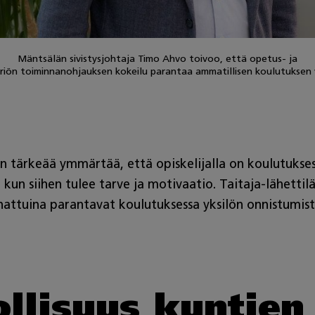
Mäntsälän sivistysjohtaja Timo Ahvo toivoo, että opetus- ja
eriön toiminnanohjauksen kokeilu parantaa ammatillisen koulutuksen
n tärkeää ymmärtää, että opiskelijalla on koulutukse
un siihen tulee tarve ja motivaatio. Taitaja-lähettilä
nnattuina parantavat koulutuksessa yksilön onnistumis
ollisuus kuntie