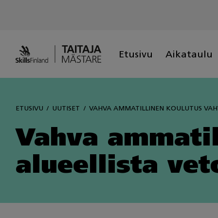
Skip
to
content
Etusivu
Aikataulu
ETUSIVU
UUTISET
VAHVA AMMATILLINEN KOULUTUS VAH
Vahva ammatil
alueellista ve