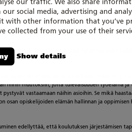
alyse our traffic. We also share informa
h our social media, advertising and analy
 with other information that you’ve p
lle maailmaan
e collected from your use of their servi
n jotain, ja jos, niin mielestäsi mitä? Vai onko kaikk
Show details
ny
järjestelmän ohjaus perustuu selkeästi määriteltyihin
n niihin muutoksiin, joita tulevaisuuden työelämä ja
ät pystyvät vastaamaan näihin asioihin. Se mikä haasta
 on osan opiskelijoiden elämän hallinnan ja oppimisen
minen edellyttää, että koulutuksen järjestämisen tap