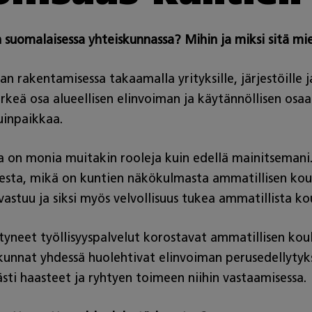
 suomalaisessa yhteiskunnassa? Mihin ja miksi sitä mie
 rakentamisessa takaamalla yrityksille, järjestöille j
rkeä osa alueellisen elinvoiman ja käytännöllisen os
asuinpaikkaa.
 on monia muitakin rooleja kuin edellä mainitsemani
sesta, mikä on kuntien näkökulmasta ammatillisen kou
vastuu ja siksi myös velvollisuus tukea ammatillista 
iirtyneet työllisyyspalvelut korostavat ammatillisen ko
a kunnat yhdessä huolehtivat elinvoiman perusedellytyk
sti haasteet ja ryhtyen toimeen niihin vastaamisessa.