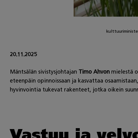
kulttuuriminist
20.11.2025
Mäntsälän sivistysjohtajan
Timo Ahvon
mielestä o
eteenpäin opinnoissaan ja kasvattaa osaamistaan, k
hyvinvointia tukevat rakenteet, jotka oikein suu
Vastuu ja velv