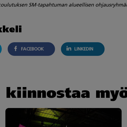
 koulutuksen SM-tapahtuman alueellisen ohjausryhmän j
kkeli
FACEBOOK
LINKEDIN
i kiinnostaa my