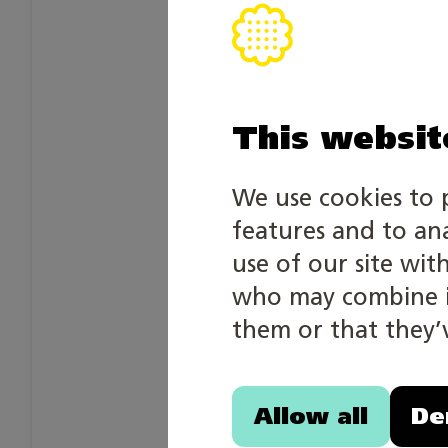
This websit
We use cookies to 
features and to an
use of our site wit
who may combine it
them or that they’v
Allow all
De