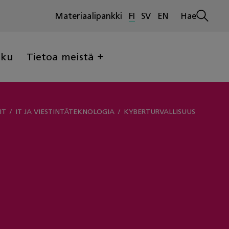
Materiaalipankki
FI
SV
EN
Hae
Avaa
haku
lku
Tietoa meistä
IT
IT JA VIESTINTÄTEKNOLOGIA
KYBERTURVALLISUUS