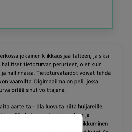
erkossa jokainen klikkaus jää talteen, ja siksi
 hallitset tietoturvan perusteet, olet kuin
 ja hallinnassa. Tietoturvataidot voivat tehdä
kon vaaroilta. Digimaailma on peli, jossa
rva pitää sinut voittajana.
ta aarteita – älä luovuta niitä huijareille.
in, sillä ala kasvaa hurjaa vauhtia ja
. Netti on kuin kaupunki, jossa liikkuminen