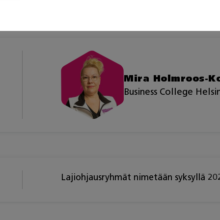
Mira Holmroos-Ko
Business College Helsi
Lajiohjausryhmät nimetään syksyllä 20