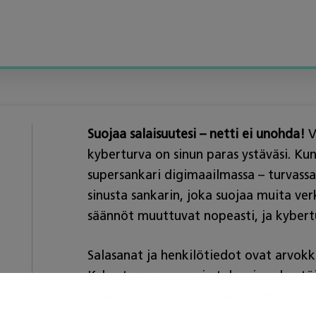
Suojaa salaisuutesi – netti ei unohda!
V
kyberturva on sinun paras ystäväsi. Kun
supersankari digimaailmassa – turvassa
sinusta sankarin, joka suojaa muita ver
säännöt muuttuvat nopeasti, ja kybertu
Salasanat ja henkilötiedot ovat arvokkai
Kyberturva avaa ovia tulevaisuuden töih
osaaminen voi viedä sinut unelmatyöhön