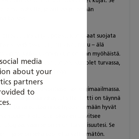
, joka auttaa välttämään vaaralliset kujat. Se
lta ja huijauksilta, ja auttaa pitämään
lma katsoo.
 pitävät tunkeilijat poissa. Kun osaat suojata
urvassa verkossa. Huijarit eivät nuku – älä
maan huijaukset ennen kuin on liian myöhäistä.
social media
ossa säännöt kannattaa tuntea. Kun olet turvassa,
tion about your
yä siihen, mikä on tärkeää.
tics partners
 – ne antavat etulyöntiaseman digimaailmassa.
rovided to
kauksilta ja väärinkäytöksiltä. Netti on täynnä
ces.
 kyberturva auttaa sinua hyödyntämään hyvät
vaisuuden kieli, jota jokainen tarvitsee
nologiaa, vaan se on sinun turvallisuutesi. Se
an – ja se on sekä cool että välttämätön.