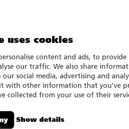
vaatii kartan – tietoturva on se kartta
suojaa laitteesi ja pelisi haittaohjelmi
yksityisyyden hallinnassa, vaikka maai
Vahvat salasanat ovat kuin lukot, jotka
e uses cookies
tietosi, voit luottaa siihen, että olet t
sinäkään. Kyberturva opettaa tunnista
personalise content and ads, to provide 
Netti ei ole villi länsi, vaan paikka, j
alyse our traffic. We also share informa
voit käyttää nettiä huoletta ja keskitt
h our social media, advertising and analy
Tietoturvataidot ovat kuin cheat code
 with other information that you’ve p
Kyberturva suojaa sinua identiteettivar
e collected from your use of their servi
mahdollisuuksia, mutta myös riskejä –
puolet ja välttämään vaarat. Se on tule
työelämässä. Kyberturva ei ole vain tek
Show details
ny
tekee sinusta digimaailman asiantuntij