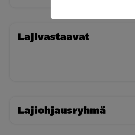
Lajivastaavat
Lajiohjausryhmä