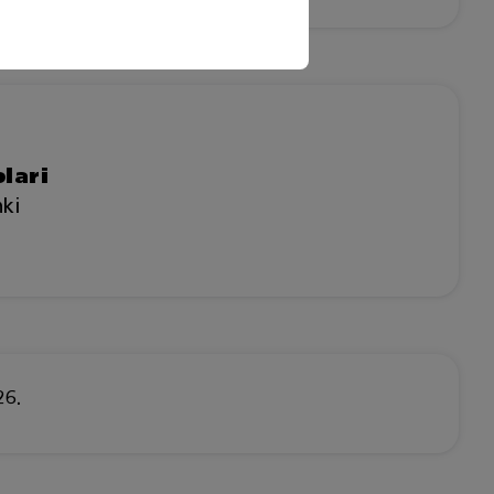
lari
nki
26.