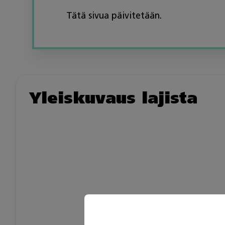
Tätä sivua päivitetään.
Yleiskuvaus lajista