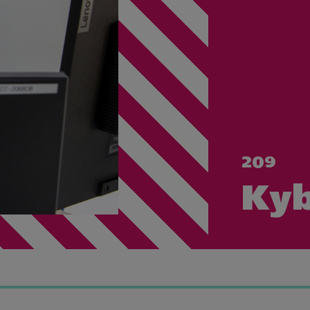
209
Kyb