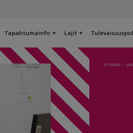
Tapahtumainfo
Lajit
Tulevaisuuspo
ETUSIVU
LAJ