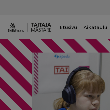
Skip
to
content
Etusivu
Aikataulu