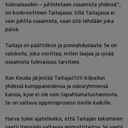
tulevaisuuden – juhlistetaan osaamista yhdessä”,
on konkreettinen Taitajassa. Sillä Taitajassa ei
vain juhlita osaamista, vaan sitä tehdään joka
päivä.
Taitaja on päättökoe ja ponnahduslauta. Se on
valokeila, joka osoittaa, miten laajaa ja syvää
osaamista tulevaisuus tarvitsee.
Kun Keuda järjestää Taitaja2026-kilpailun
yhdessä kumppaneidensa ja sidosryhmiensä
kanssa, kyse ei ole vain tapahtumatuotannosta.
Se on valtava oppimisprosessi meille kaikille.
Harva tulee ajatelleeksi, että Taitajan tekeminen
vaatii itsessään valtavaa ammattitaitoa. Se vaatii