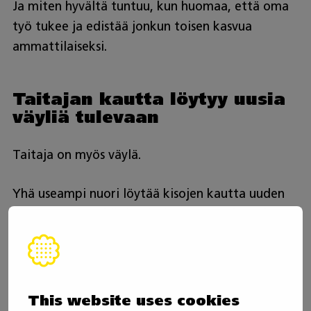
Ja miten hyvältä tuntuu, kun huomaa, että oma
työ tukee ja edistää jonkun toisen kasvua
ammattilaiseksi.
Taitajan kautta löytyy uusia
väyliä tulevaan
Taitaja on myös väylä.
Yhä useampi nuori löytää kisojen kautta uuden
suunnan. Esimerkiksi Taitaja-AMK-väylä tarjoaa
kilpailijoille mahdollisuuden jatkaa opintojaan
korkeakoulussa.
Samalla se kertoo suuremmasta muutoksesta.
This website uses cookies