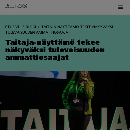
Men
Skip
to
ETUSIVU
BLOGI
TAITAJA-NÄYTTÄMÖ TEKEE NÄKYVÄKSI
content
TULEVAISUUDEN AMMATTIOSAAJAT
Taitaja-näyttämö tekee
näkyväksi tulevaisuuden
ammattiosaajat