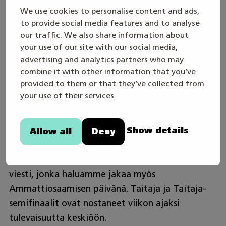
Koulutuspolut eivät enää ole yksisuuntaisia, vaan
We use cookies to personalise content and ads,
joustavia ja yksilöllisiä.
to provide social media features and to analyse
our traffic. We also share information about
Taitaja-polku ei siis ole vain kilpailumatka. Se on
your use of our site with our social media,
tulevaisuuden rakentamisen matka. Se voi alkaa
advertising and analytics partners who may
combine it with other information that you’ve
perustutkinnosta, kulkea ammattikorkeakoulun
provided to them or that they’ve collected from
kautta työelämään ja jatkua läpi elämän.
your use of their services.
Ammattiosaaminen ei ole valmis paketti. Se on
Show details
jatkuvaa kehittymistä.
Allow all
Deny
Tätä ajatusta Taitaja tekee näkyväksi ja se on
viesti, jonka haluamme jakaa myös
Ammattiosaamisen päivänä. Taitaja ja Taitaja-
semifinaalit ovat nostaneet viikon ajaksi
tulevaisuutta keskiöön.