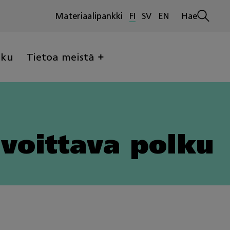
Materiaalipankki
FI
SV
EN
Hae
Avaa
haku
lku
Tietoa meistä
voittava polku