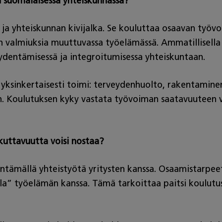
n suomalaisessa yhteiskunnassa?
a yhteiskunnan kivijalka. Se kouluttaa osaavan työvoi
ön valmiuksia muuttuvassa työelämässä. Ammatillisella
dentämisessä ja integroitumisessa yhteiskuntaan.
ksinkertaisesti toimi: terveydenhuolto, rakentaminen,
 Koulutuksen kyky vastata työvoiman saatavuuteen va
kuttavuutta voisi nostaa?
yventämällä yhteistyötä yritysten kanssa. Osaamistarp
olla” työelämän kanssa. Tämä tarkoittaa paitsi koulutu