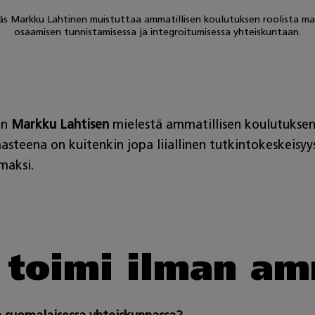
läs Markku Lahtinen muistuttaa ammatillisen koulutuksen roolista 
osaamisen tunnistamisessa ja integroitumisessa yhteiskuntaan.
an
Markku Lahtisen
mielestä ammatillisen koulutuksen
aasteena on kuitenkin jopa liiallinen tutkintokeskeis
maksi.
i toimi ilman a