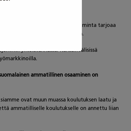
 motivaation kehittäjiä. Kilpailutoiminta tarjoaa
 välineitä opetuksen kehittämiseen.
aajemmin yhteiskunnassa. Kansainvälisissä
 työmarkkinoilla.
la suomalainen ammatillinen osaaminen on
uuksiamme ovat muun muassa koulutuksen laatu ja
että ammatilliselle koulutukselle on annettu liian