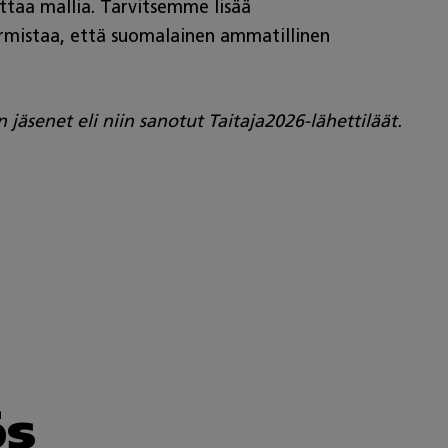
ottaa mallia. Tarvitsemme lisää
armistaa, että suomalainen ammatillinen
äsenet eli niin sanotut Taitaja2026-lähettiläät.
ös