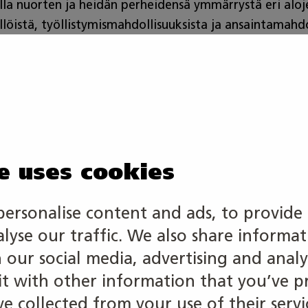
a nuorten ja heidän perheidensä ymmärrystä eri alojen
sällöistä, työllistymismahdollisuuksista ja ansaintamah
väyliin.
ote AMK-yhteis
e uses cookies
 tarvitseeko se enää mitään?
personalise content and ads, to provide 
ktiivisempi rooli yhteistyössä ammattikorkeakoulujen 
alyse our traffic. We also share informa
kelijoille sujuva siirtymä, kouluille vahvempi koulut
h our social media, advertising and analy
en rahoitusmallia tulisi kehittää niin, että se palkits
 with other information that you’ve p
kohdentaminen ensisijaisesti osaavan työvoiman tuot
e collected from your use of their servi