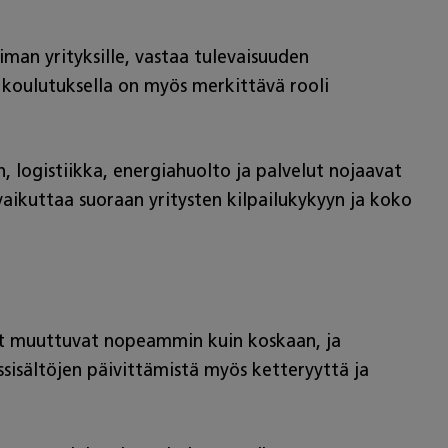
man yrityksille, vastaa tulevaisuuden
 koulutuksella on myös merkittävä rooli
 logistiikka, energiahuolto ja palvelut nojaavat
ikuttaa suoraan yritysten kilpailukykyyn ja koko
eet muuttuvat nopeammin kuin koskaan, ja
ssisältöjen päivittämistä myös ketteryyttä ja