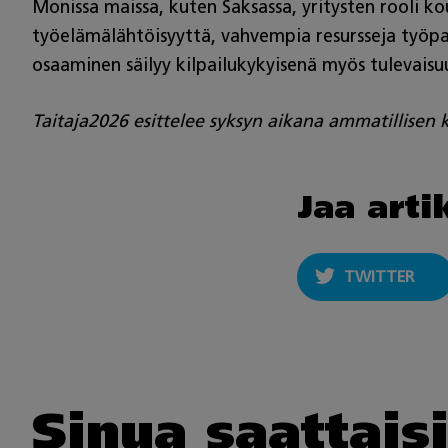
Monissa maissa, kuten Saksassa, yritysten rooli k
työelämälähtöisyyttä, vahvempia resursseja työpa
osaaminen säilyy kilpailukykyisenä myös tulevais
Taitaja2026 esittelee syksyn aikana ammatillisen
Jaa arti
TWITTER
Sinua saattais