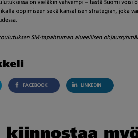
oulutuksessa on vieläkin vahvempi – tästä Suomi voisi 
ikalla oppimiseen sekä kansallisen strategian, joka v
uudessa.
 koulutuksen SM-tapahtuman alueellisen ohjausryhmän j
kkeli
FACEBOOK
LINKEDIN
i kiinnostaa my