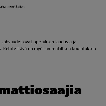
maahanmuuttajien
 vahvuudet ovat opetuksen laadussa ja
yys. Kehitettävä on myös ammatillisen koulutuksen
mmattiosaajia