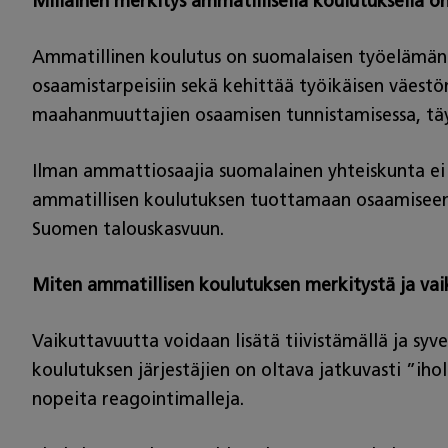
Millainen merkitys ammatillisella koulutuksella o
Ammatillinen koulutus on suomalaisen työelämän j
osaamistarpeisiin sekä kehittää työikäisen väest
maahanmuuttajien osaamisen tunnistamisessa, täy
Ilman ammattiosaajia suomalainen yhteiskunta ei y
ammatillisen koulutuksen tuottamaan osaamiseen.
Suomen talouskasvuun.
Miten ammatillisen koulutuksen merkitystä ja vai
Vaikuttavuutta voidaan lisätä tiivistämällä ja s
koulutuksen järjestäjien on oltava jatkuvasti ”ih
nopeita reagointimalleja.