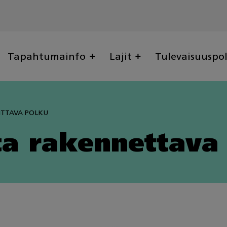
Tapahtumainfo
Lajit
Tulevaisuuspo
ITTAVA POLKU
ta rakennettava 