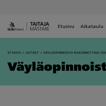
Skip
to
content
Etusivu
Aikataulu
ETUSIVU
UUTISET
VÄYLÄOPINNOISTA RAKENNETTAVA VO
Väyläopinnois