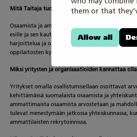
who may combine it
Mitä Taitaja tuottaa työelämälle? Mihin ammatill
them or that they’v
Osaamista ja ammattitaitoa tulee mitata, jos ei ki
esille ja sen kautta arvostusta ammatilliselle kou
Allow all
De
harjoittelua ja opiskelua, sekä kehittämään omaa
oppilaitosten kykyä valmentaa mestareita ja final
Miksi yritysten ja organisaatioiden kannattaa ol
Yritykset omalla osallistumisellaan osoittavat ar
kehittämässä suomalaista osaamista ja yhteiskunta
ammattimaista osaamista arvostetaan ja mahdollis
tulevat menestymään jatkossa yhteiskunnassa, kun
ammattilaisten rekrytoinnissa.