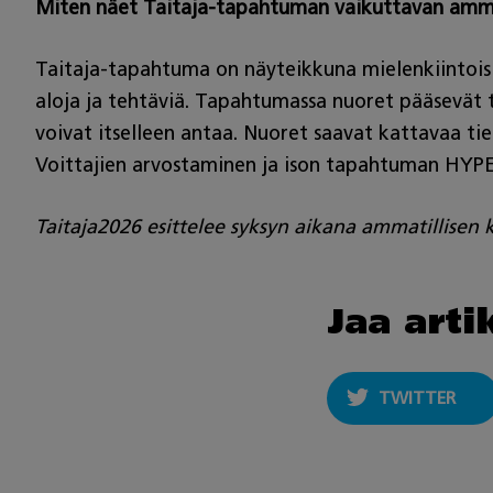
Miten näet Taitaja-tapahtuman vaikuttavan ammat
Taitaja-tapahtuma on näyteikkuna mielenkiintoisill
aloja ja tehtäviä. Tapahtumassa nuoret pääsevät 
voivat itselleen antaa. Nuoret saavat kattavaa ti
Voittajien arvostaminen ja ison tapahtuman HYP
Taitaja2026 esittelee syksyn aikana ammatillisen
Jaa arti
TWITTER