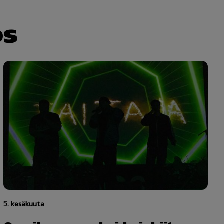
ös
5. kesäkuuta