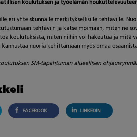
illisen koulutuksen ja työelämän houkuttelevuuteen 
e eri yhteiskunnalle merkityksellisille tehtäville. Nuo
tutustumaan tehtäviin ja katselmoimaan, miten ne sove
etoa koulutuksista, miten niihin voi hakeutua ja mitä
E kannustaa nuoria kehittämään myös omaa osaamistaa
 koulutuksen SM-tapahtuman alueellisen ohjausryhmän j
kkeli
FACEBOOK
LINKEDIN