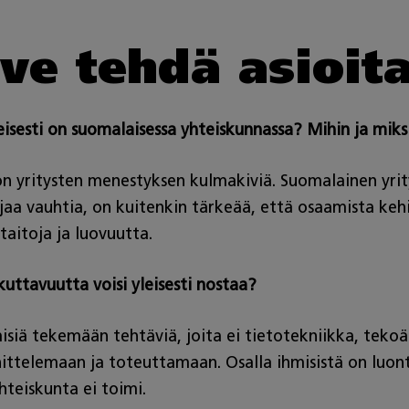
ve tehdä asioit
eisesti on suomalaisessa yhteiskunnassa? Mihin ja mik
n yritysten menestyksen kulmakiviä. Suomalainen yrit
jaa vauhtia, on kuitenkin tärkeää, että osaamista kehi
taitoja ja luovuutta.
uttavuutta voisi yleisesti nostaa?
siä tekemään tehtäviä, joita ei tietotekniikka, tekoä
ittelemaan ja toteuttamaan. Osalla ihmisistä on luontai
hteiskunta ei toimi.