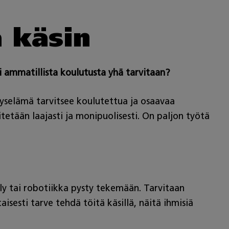
a käsin
si ammatillista koulutusta yhä tarvitaan?
yselämä tarvitsee koulutettua ja osaavaa
tetään laajasti ja monipuolisesti. On paljon työtä
ly tai robotiikka pysty tekemään. Tarvitaan
sesti tarve tehdä töitä käsillä, näitä ihmisiä