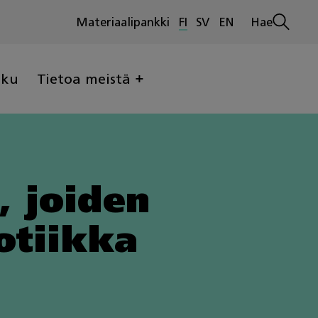
Materiaalipankki
FI
SV
EN
Hae
Avaa
haku
lku
Tietoa meistä
, joiden
otiikka