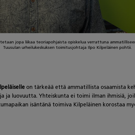
etaan jopa liikaa teoriapohjaista opiskelua verrattuna ammatillise
Tuusulan urheilukeskuksen toimitusjohtaja Ilpo Kilpeläinen pohtii.
lpeläiselle
on tärkeää että ammatillista osaamista kehi
a ja luovuutta. Yhteiskunta ei toimi ilman ihmisiä, joi
umapaikan isäntänä toimiva Kilpeläinen korostaa myö