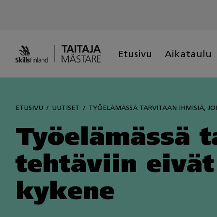
Skip
to
content
Etusivu
Aikataulu
ETUSIVU
UUTISET
TYÖELÄMÄSSÄ TARVITAAN IHMISIÄ, JO
Työelämässä ta
tehtäviin eivä
kykene