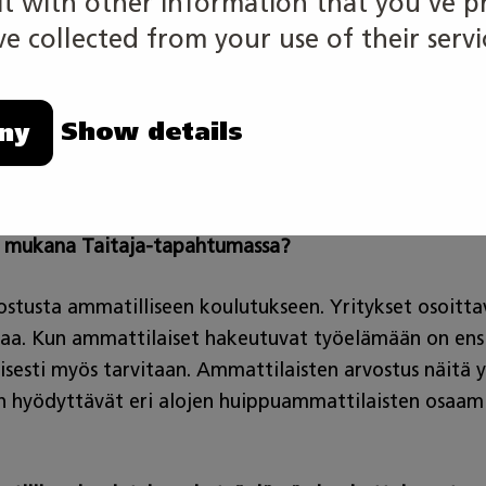
 with other information that you’ve p
ista SM-kilpailua tarvitaan?
e collected from your use of their servi
lpailla ja aseteta haasteita, ei saavuteta tuloksia ja 
lutukselle. Taitaja-kilpailujen avulla motivoidaan huip
Show details
ny
 osaamistaan vielä enemmän. SM-kisoissa nähdään osall
isteja.
la mukana Taitaja-tapahtumassa?
vostusta ammatilliseen koulutukseen. Yritykset osoitta
a. Kun ammattilaiset hakeutuvat työelämään on ensisija
esti myös tarvitaan. Ammattilaisten arvostus näitä y
 hyödyttävät eri alojen huippuammattilaisten osaami