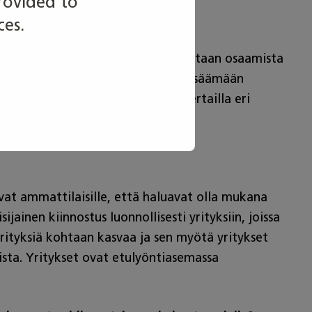
rovided to
ces.
huippuosaajia. SM-kilpailuilla nostetaan osaamista
puosaajia parempiin suorituksiin, lisäämään
istujien osaaminen ja voidaan vertailla eri
vat ammattilaisille, että haluavat olla mukana
inen kiinnostus luonnollisesti yrityksiin, joissa
rityksiä kohtaan kasvaa ja sen myötä yritykset
sta. Yritykset ovat etulyöntiasemassa