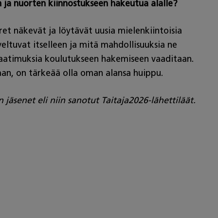
ja nuorten kiinnostukseen hakeutua alalle?
ret näkevät ja löytävät uusia mielenkiintoisia
ltuvat itselleen ja mitä mahdollisuuksia ne
 vaatimuksia koulutukseen hakemiseen vaaditaan.
n, on tärkeää olla oman alansa huippu.
äsenet eli niin sanotut Taitaja2026-lähettiläät.