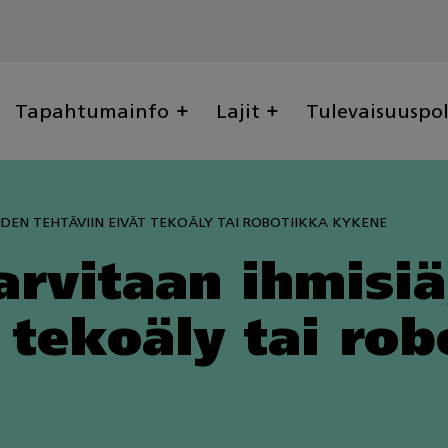
Tapahtumainfo
Lajit
Tulevaisuuspo
IDEN TEHTÄVIIN EIVÄT TEKOÄLY TAI ROBOTIIKKA KYKENE
rvitaan ihmisiä
t tekoäly tai rob