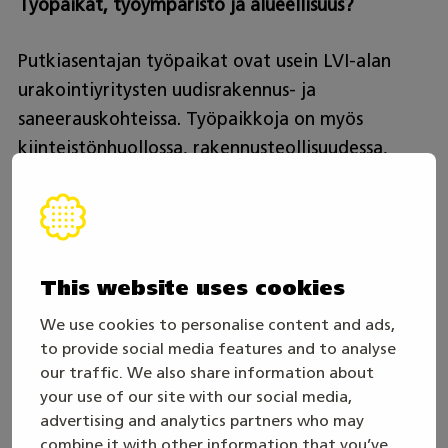
Työpaikat, työympäristö ja alueellisuus?
Putkiasentajan työpaikat ovat usein LVI-alan
urakointiyritysten uudisrakennus- ja
saneerauskohteissa. Työpaikkoja on myös
kiinteistönhuollossa, rakennusteollisuudessa,
tuoteteollisuudessa, kuntien vesilaitoksilla,
viemärilaitoksilla ja energialaitoksilla. Työtä voi
olla LVI-alan tukku- ja myyntitehtävissä.
Itsenäinen yrittäjyys on yksi vaihtoehto. Työtä on
This website uses cookies
ympäri Suomea.
We use cookies to personalise content and ads,
Työajat?
to provide social media features and to analyse
our traffic. We also share information about
your use of our site with our social media,
Putkiasentajan työajat voivat vaihdella
advertising and analytics partners who may
työnkuvan mukaan. Useimmiten työajat ovat
combine it with other information that you’ve