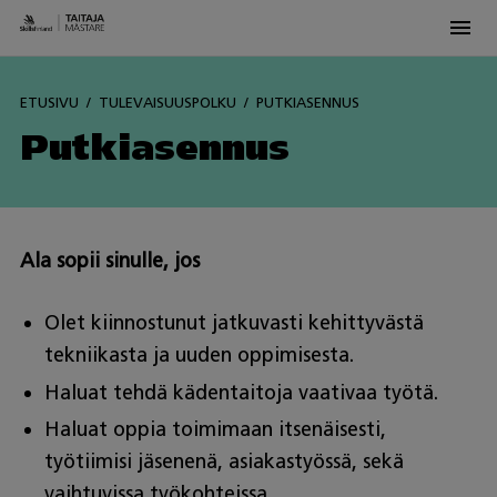
Men
Skip
to
ETUSIVU
TULEVAISUUSPOLKU
PUTKIASENNUS
content
Putkiasennus
Ala sopii sinulle, jos
Olet kiinnostunut jatkuvasti kehittyvästä
tekniikasta ja uuden oppimisesta.
Haluat tehdä kädentaitoja vaativaa työtä.
Haluat oppia toimimaan itsenäisesti,
työtiimisi jäsenenä, asiakastyössä, sekä
vaihtuvissa työkohteissa.