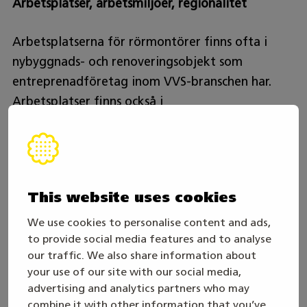
Arbetsplatser, arbetsmiljöer, regionalitet
Arbetsplatserna för rörmontörer finns ofta i
nybyggnads- och renoveringsobjekt som
entreprenadföretag inom VVS-branschen har.
Arbetsplatser finns också i
fastighetskötselbolag, inom byggnadsindustrin,
produktindustrin, i kommunala vatten-, avlopps-
och energiverk. Arbete kan finnas i parti- och
försäljningsuppgifter inom VVS-branschen. Att
This website uses cookies
vara självständig företagare är ett alternativ.
Arbete finns runt om i Finland.
We use cookies to personalise content and ads,
to provide social media features and to analyse
our traffic. We also share information about
Arbetstider?
your use of our site with our social media,
advertising and analytics partners who may
Rörmontörens arbetstider kan variera enligt
combine it with other information that you’ve