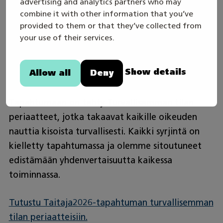
advertising and analytics partners who may
Aluekartta ja tarkemmat ohjeet saapumiseen
combine it with other information that you’ve
alueelle.
provided to them or that they’ve collected from
your use of their services.
Turvallisemman tilan
Show details
Allow all
Deny
periaatteet
Tapahtumaan on tehty Turvallisemman tilan
periaatteet, jotka takaavat kaikille oikeuden
nauttia kisoista turvallisesti. Kaikki syrjintä on
kielletty tapahtumassa ja olemme sitoutuneet
edistämään yhdenvertaisuutta kaikessa
toiminnassa.
Tutustu Taitaja2026-tapahtuman turvallisemman
tilan periaatteisiin.