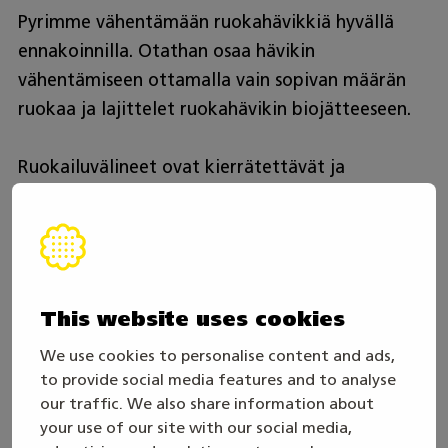
Pyrimme vähentämään ruokahävikkiä hyvällä
ennakoinnilla. Otathan osaa hävikin
vähentämiseen ottamalla vain sopivan määrän
ruokaa ja lajittelet ruokahävikin biojätteeseen.
Ruokailuvälineet ovat kierrätettävät ja
biohajoavat. Lajittelethan välineet oikeisiin
astioihin.
Saapuminen tapahtumaan
This website uses cookies
Suosittelemme kimppakyytejä ja
We use cookies to personalise content and ads,
to provide social media features and to analyse
yhteiskuljetuksia sekä julkista liikennettä
our traffic. We also share information about
liikkumiseen.
your use of our site with our social media,