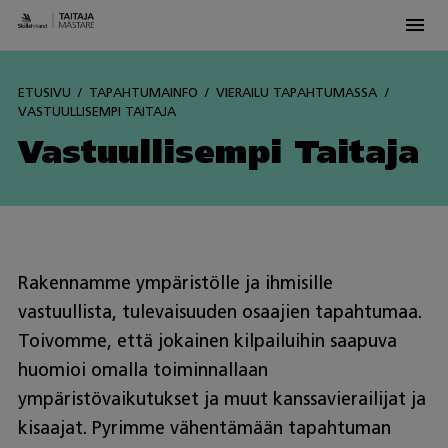
Men
Skip
to
ETUSIVU
TAPAHTUMAINFO
VIERAILU TAPAHTUMASSA
content
VASTUULLISEMPI TAITAJA
Vastuullisempi Taitaja
Rakennamme ympäristölle ja ihmisille
vastuullista, tulevaisuuden osaajien tapahtumaa.
Toivomme, että jokainen kilpailuihin saapuva
huomioi omalla toiminnallaan
ympäristövaikutukset ja muut kanssavierailijat ja
kisaajat. Pyrimme vähentämään tapahtuman