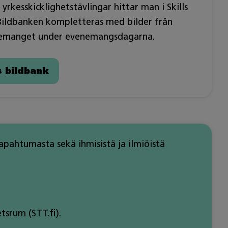
 yrkesskicklighetstävlingar hittar man i Skills
 Bildbanken kompletteras med bilder från
emanget under evenemangsdagarna.
s bildbank
tapahtumasta sekä ihmisistä ja ilmiöistä
tsrum (STT.fi).