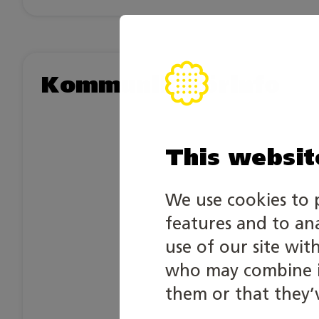
Kommunikatörinfo
This websit
We use cookies to 
features and to an
use of our site wit
who may combine it
them or that they’v