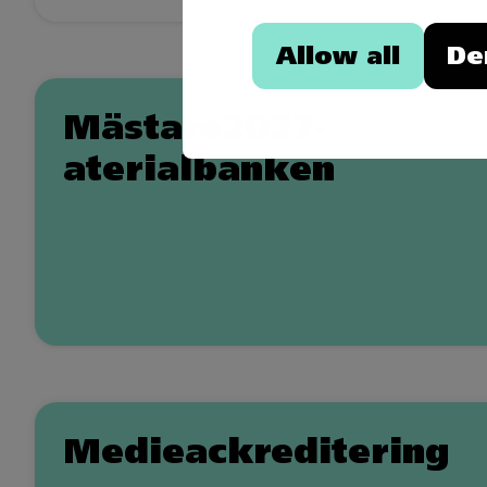
Allow all
De
Mästare2027-
aterialbanken
Medieackreditering