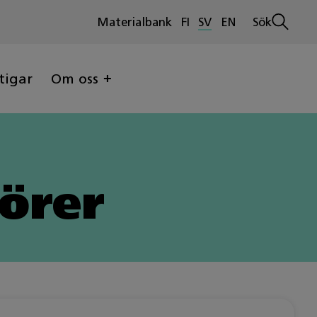
Materialbank
FI
SV
EN
Sök
Öppna
sökninge
tigar
Om oss
örer