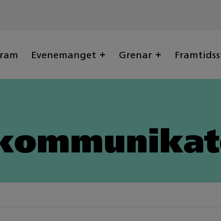
gram
Evenemanget
Grenar
Framtidss
 kommunikat