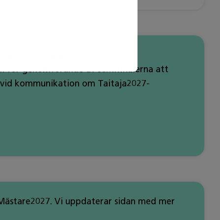
erialbank kommer logotyper,
l för genomförande av semifinalerna att
tt vid kommunikation om Taitaja2027-
 Mästare2027. Vi uppdaterar sidan med mer