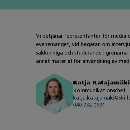
Vi betjänar representanter för media o
evenemanget, vid begäran om intervjuer 
sakkunniga och studerande i grenarna f
annat material för användning av medi
Katja Katajamäki
Kommunikationschef
katja.katajamaki@skills
040 732 0691