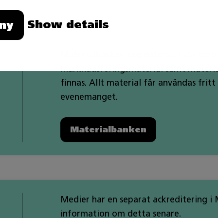
Show details
ny
Materialbanken uppdateras. I vår mat
marknadsföringsmaterial samt materia
finnas. Allt material får användas fri
evenemanget.
Materialbanken
Medier har en separat ackreditering i
information om detta senare.