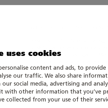
Välkommen till infon för kommunikatö
Dessa Teams-infotillfällen lämpar sig
också för partnernas kommunikations
e uses cookies
om yrkesskicklighetstävlingar och Mäs
till infon, kontakta Skills Finlands k
personalise content and ads, to provide 
(
katja.katajamaki@skillsfinland.fi
). Inf
alyse our traffic. We also share informa
Tidpunkterna för informationstillfällen
h our social media, advertising and analy
 with other information that you’ve p
Inspelningar och presentationsmaterial 
e collected from your use of their servi
efterhand och är fritt tillgängliga för a