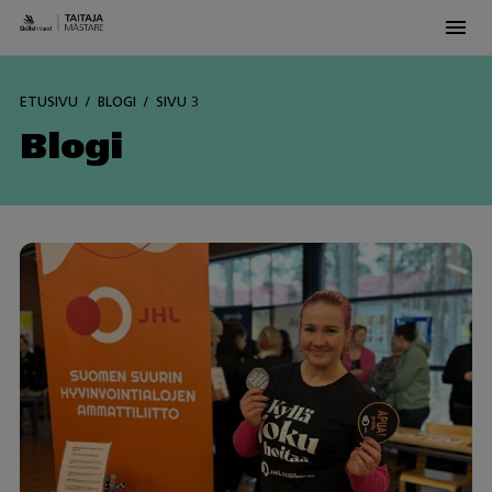
Men
Skip
to
ETUSIVU
BLOGI
SIVU 3
content
Blogi