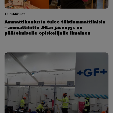
12. huhtikuuta
Ammattikoulusta tulee tähtiammattilaisia
– ammattiliitto JHL:n jäsenyys on
päätoimiselle opiskelijalle ilmainen