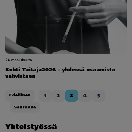
24. maaliskuuta
Kohti Taitaja2026 – yhdessä osaamista
vahvistaen
Artikkelien
Edellinen
1
2
3
4
5
sivutus
Seuraava
Yhteistyössä