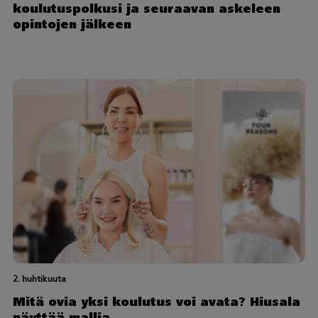
koulutuspolkusi ja seuraavan askeleen
opintojen jälkeen
2. huhtikuuta
Mitä ovia yksi koulutus voi avata? Hiusala
näyttää mallia