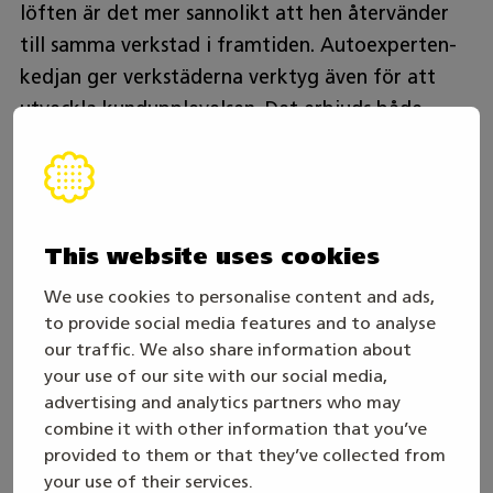
löften är det mer sannolikt att hen återvänder
till samma verkstad i framtiden. Autoexperten-
kedjan ger verkstäderna verktyg även för att
utveckla kundupplevelsen. Det erbjuds både
utbildning och moderna verktyg för
kommunikation med kunden.
Nya yrkesproffs behövs
This website uses cookies
We use cookies to personalise content and ads,
Autoexperten vill uppmuntra framtidens
to provide social media features and to analyse
mekaniker att fortsätta på den väg de har valt,
our traffic. We also share information about
your use of our site with our social media,
eftersom nya, engagerade yrkeskunniga behövs i
advertising and analytics partners who may
branschen. Bilverkstadsbranschen erbjuder också
combine it with other information that you’ve
möjligheter att arbeta som företagare, och den
provided to them or that they’ve collected from
moderna biltekniken gör det möjligt att
your use of their services.