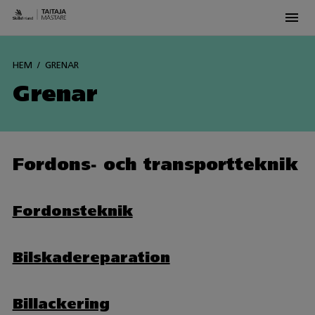
Men
Siirry
sisältöön
HEM
GRENAR
Grenar
Fordons- och transportteknik
Fordonsteknik
Bilskadereparation
Billackering