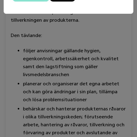
beaktar traditioner, aktuella trender och
internationalism i planeringsskedet och vid
tillverkningen av produkterna.
Den tävlande:
följer anvisningar gällande hygien,
egenkontroll, arbetssäkerhet och kvalitet
samt den lagstiftning som gäller
livsmedelsbranschen
planerar och organiserar det egna arbetet
och kan göra ändringar i sin plan, tillämpa
och lösa problemsituationer
behärskar och hanterar produkternas råvaror
i olika tillverkningsskeden; förutseende
arbete, hantering av råvaror, tillverkning och
förvaring av produkter och avslutande av