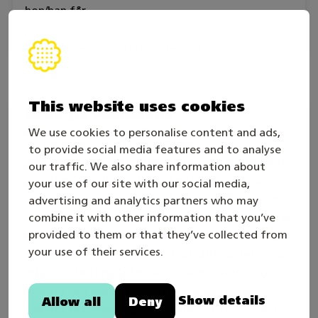
hon/han får.
Tävlingen är en individuell tävling.
This website uses cookies
Krav på kunnande
We use cookies to personalise content and ads,
De tävlande tillverkar praktfulla
to provide social media features and to analyse
arbetslivsinriktade bageri- och konditoriprodukter
our traffic. We also share information about
på ett mångsidigt sätt. De kan hantera råvaror
your use of our site with our social media,
omsorgsfullt och ekonomiskt. De kan planera det
advertising and analytics partners who may
egna arbetet, tolka och tillämpa givna anvisningar,
combine it with other information that you’ve
provided to them or that they’ve collected from
utföra beräkningar gällande råvaror och det egna
your use of their services.
arbetet samt presentera och utvärdera det egna
arbetet. De förstår konsekvenserna av det egna
arbetet och hur det påverkar produkternas
Show details
Allow all
Deny
kvalitet och företagsverksamheten. De tävlande