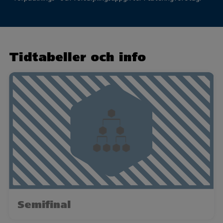
Tidtabeller och info
Semifinal