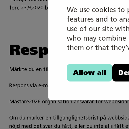
före 23.9.2020 behöver inte enligt lagen göras till
We use cookies to 
features and to an
use of our site wit
who may combine it
Respons on ko
them or that they’v
Märkte du en tillgänglighetsbrist på vår webbsida
Allow all
De
Respons via e-mail: viestinta@skillsfinland.fi.
Mästare2026 organisation ansvarar för webbsidans
Om du märker en tillgänglighetsbrist på webbsidan
nöjd med det svar du fått, eller du inte alls fått 