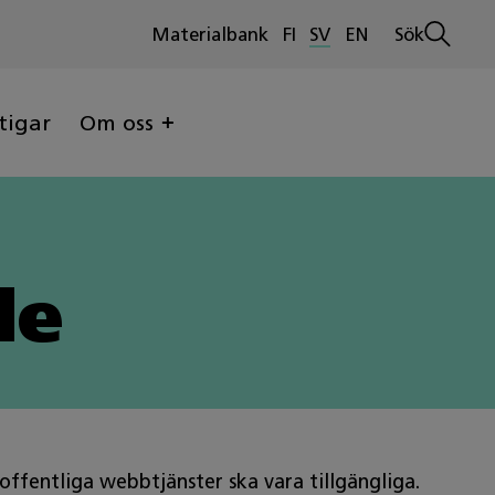
Materialbank
FI
SV
EN
Sök
Öppna
sökninge
tigar
Om oss
de
 offentliga webbtjänster ska vara tillgängliga.