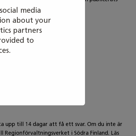
social media
tion about your
tics partners
rovided to
ces.
t åtgärda bristen.
upp till 14 dagar att få ett svar. Om du inte är
ill Regionförvaltningsverket i Södra Finland. Läs