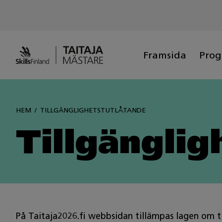
Siirry
sisältöön
Framsida
Pro
HEM
TILLGÄNGLIGHETSTUTLÅTANDE
Tillgänglig
På Taitaja2026.fi webbsidan tillämpas lagen om til