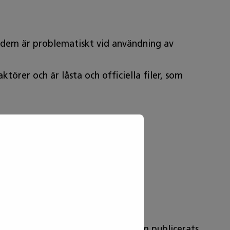
v dem är problematiskt vid användning av
örer och är låsta och officiella filer, som
er (306/2019) inte täcker dem.
ter/bildtolkning. Videoinnehåll som publicerats