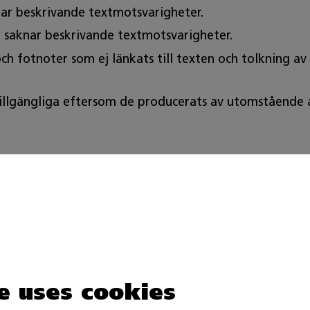
nar beskrivande textmotsvarigheter.
 saknar beskrivande textmotsvarigheter.
ch fotnoter som ej länkats till texten och tolkning a
illgängliga eftersom de producerats av utomstående akt
r tillämplig lag
eftersom lagen om tillhandahållande av digitala tjänst
e uses cookies
cerats före 23.9.2020. En del av innehållet saknar tex