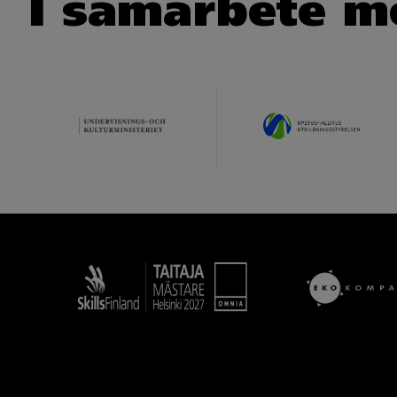
I samarbete m
Taitaja