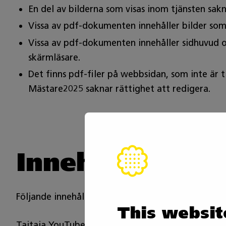
En del av bilderna som visas inom tjänsten sak
Vissa av pdf-dokumenten innehåller bilder som
Vissa av pdf-dokumenten innehåller sidhuvud o
skärmläsare.
Det finns pdf-filer på webbsidan, som inte är t
Mästare2025 saknar rättighet att redigera.
Innehåll utanfö
Följande innehåll/funktioner är inte tillgänglig, 
This websit
Taitaja YouTube-kanal har videoinnehåll som publi