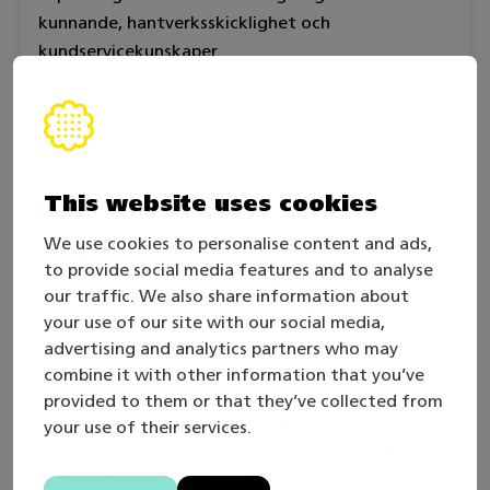
kunnande, hantverksskicklighet och
kundservicekunskaper.
Tävlingen är en individuell tävling.
This website uses cookies
Krav på kunnande
We use cookies to personalise content and ads,
Centralt kunnande i yrket är reparation av
to provide social media features and to analyse
kollisionsskador. En kollision kan skada bilens
our traffic. We also share information about
teknik, kaross och dess kosmetiska ytor.
your use of our site with our social media,
advertising and analytics partners who may
Det är nödvändigt att känna till olika
combine it with other information that you’ve
karossmaterial och behärska metoderna för
provided to them or that they’ve collected from
reparation av dessa i bilar med modern
your use of their services.
säkerhetsteknik. För att ett tryggt och säkert
slutresultat ska kunna uppnås är det nödvändigt