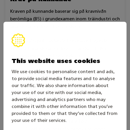
Kraven på kunnande baserar sig på kravnivån
berömliga (B5) i grundexamen inom träindustri och
grundexamen inom konstindustri.
En framgångsrik tävlande behärskar följande
innehåll i grundexamen inom träindustri eller
grundexamen inom konstindustri:
This website uses cookies
arbeten för maskinbearbetning, beslagning,
We use cookies to personalise content and ads,
montering och slutbearbetning inom
to provide social media features and to analyse
möbelindustrin
our traffic. We also share information about
your use of our site with our social media,
planering av tillverkningen
advertising and analytics partners who may
grunderna i CNC-programmering,
combine it with other information that you’ve
arbetsritningar och -
provided to them or that they’ve collected from
your use of their services.
bestämmelserkundinriktad
tillverkningcentrala aspekter inom