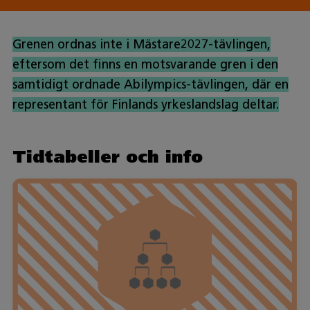
Grenen ordnas inte i Mästare2027-tävlingen,
eftersom det finns en motsvarande gren i den
samtidigt ordnade Abilympics-tävlingen, där en
representant för Finlands yrkeslandslag deltar.
Tidtabeller och info