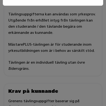
vara noggrann och ansvarsfull.
Tävlingsuppgifterna kan användas som yrkesprov.
Utgående från erhållet intyg från tävlingen kan
den studerande / den tävlande begära om
erkännande av kunnande.
MästarePLUS-tävlingen är för studerande inom
yrkesutbildningen som är i behov av särskilt stöd.
Tävlingen är en individuell tävling utan övre
åldersgräns.
Krav på kunnande
Grenens tävlingsuppgifter baserar sig på