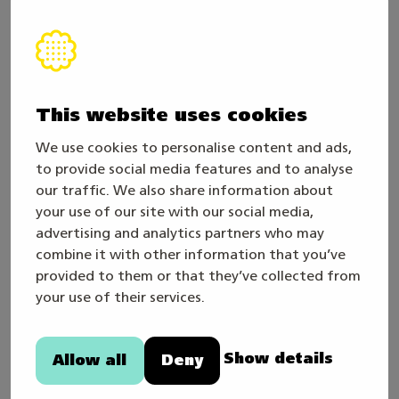
arbetsuppgifter. Fastighetsskötare arbetar med
uppgifter inom skötsel, underhåll och reparation.
Till fastighetsskötarens arbetsbild hör underhåll
av uteområden, små underhålls- och
reparationsarbeten samt kontroll av fastigheters
This website uses cookies
teknik. Arbetsplatser för fastighetsskötare finns
We use cookies to personalise content and ads,
inom bl.a. fastighetsserviceföretag, kommuner
to provide social media features and to analyse
och industrin.
our traffic. We also share information about
your use of our site with our social media,
En fastighetsskötare har mångsidiga
advertising and analytics partners who may
grundläggande yrkesfärdigheter inom
combine it with other information that you’ve
fastighetsservice.
provided to them or that they’ve collected from
Dessutom kan en fastighetsskötare ha
your use of their services.
specialkunnande inom t.ex. underhåll av
ventilationsmaskiner, byggnadstekniska
Show details
Allow all
Deny
reparationsarbeten och skötsel av VVS-system. En
fastighetsskötare ska behärska kundbetjäning,