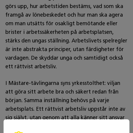
görs upp, hur arbetstiden bestäms, vad som ska
framgå av lönebeskedet och hur man ska agera
om man utsätts för osakligt bemötande eller
brister i arbetssäkerheten på arbetsplatsen,
stärks den ungas ställning. Arbetslivets spelregler
är inte abstrakta principer, utan färdigheter för
vardagen. De skyddar unga och samtidigt också
ett rättvist arbetsliv.
I Mästare-tävlingarna syns yrkesstolthet: viljan
att göra sitt arbete bra och säkert redan från
början. Samma inställning behövs på varje
arbetsplats. Ett rättvist arbetsliv uppstår inte av
sig självt, utan genom att alla känner sitt ansvar
och håller fast vid det man kommit överens om.