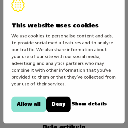
På arbetsplatsen behövs tydlig introduktion,
sakligt ledarskap och möjlighet att fråga och
lära sig.
This website uses cookies
Mästare-tävlingarna
synliggör det bästa inom
We use cookies to personalise content and ads,
yrkesutbildningen: att unga får bygga upp sitt
to provide social media features and to analyse
our traffic. We also share information about
kunnande målmedvetet, visa sina färdigheter i
your use of our site with our social media,
praktiken och växa till yrkespersoner vars arbete
advertising and analytics partners who may
märks direkt i arbetslivet. När vi tar hand om de
combine it with other information that you’ve
unga tar vi samtidigt hand om Finlands kunnande
provided to them or that they’ve collected from
och om att övergången till arbetslivet sker
your use of their services.
rättvist, tryggt och med kännedom om
spelreglerna. De ungas kunnande är en
Show details
Allow all
Deny
gemensam angelägenhet.
Dela artikeln