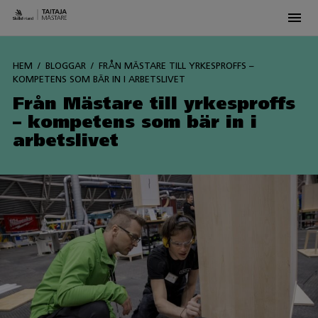
Men
Siirry
sisältöön
HEM
BLOGGAR
FRÅN MÄSTARE TILL YRKESPROFFS –
KOMPETENS SOM BÄR IN I ARBETSLIVET
Från Mästare till yrkesproffs
– kompetens som bär in i
arbetslivet