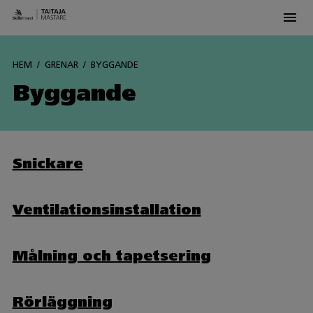
Men
Siirry
sisältöön
HEM
GRENAR
BYGGANDE
Byggande
Snickare
Ventilationsinstallation
Målning och tapetsering
Rörläggning