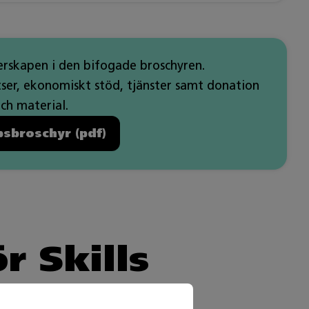
rskapen i den bifogade broschyren.
tser, ekonomiskt stöd, tjänster samt donation
och material.
sbroschyr (pdf)
r Skills