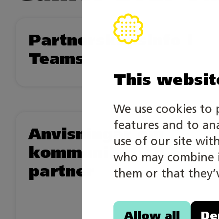
Partnerskapsinfo i
Teams
This websit
We use cookies to 
features and to an
Anvisningar om
use of our site wit
kommunikation för
who may combine it
partner
them or that they’v
Allow all
De