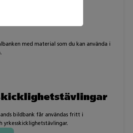
erial till ditt
albanken med material som du kan använda i
.
skicklighetstävlingar
lands bildbank får användas fritt i
yrkesskicklighetstävlingar.