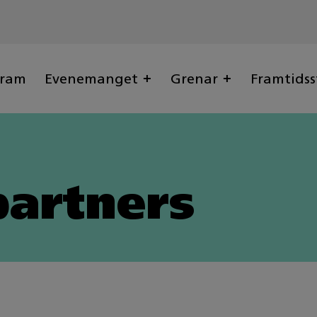
gram
Evenemanget
Grenar
Framtidss
artners