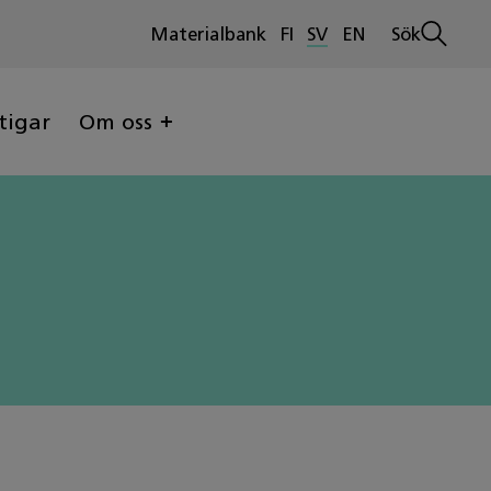
Materialbank
FI
SV
EN
Sök
Öppna
sökninge
tigar
Om oss