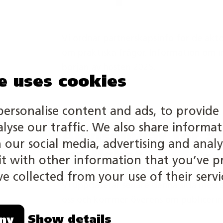
Vi ordnar partnerskapsinfo för de aktö
om praktiska frågor. Information om in
början av hösten 2026.
e uses cookies
personalise content and ads, to provide 
alyse our traffic. We also share informa
Anvisningar för at
h our social media, advertising and analy
synlighet
 with other information that you’ve p
e collected from your use of their servi
Vi uppdaterar senare denna sida med an
oss och kommer överens om publicering 
Show details
ny