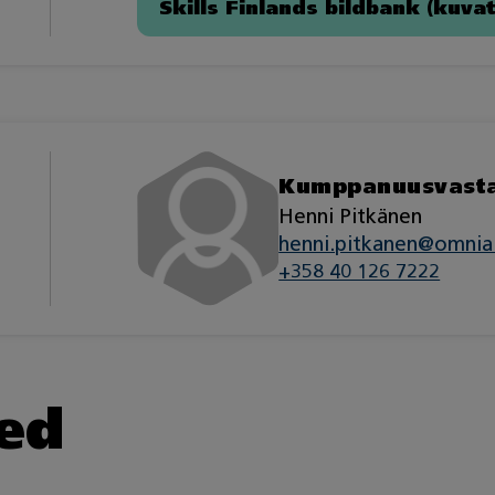
Skills Finlands bildbank (kuvat.
Kumppanuusvast
Henni Pitkänen
henni.pitkanen@omnia.
+358 40 126 7222
ed