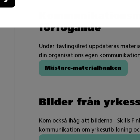
Kommunikationsmat
förfogande
Under tävlingsåret uppdateras materi
din organisations egen kommunikation
Mästare-materialbanken
Bilder från yrkes
Kom också ihåg att bilderna i Skills Fin
kommunikation om yrkesutbildning och 