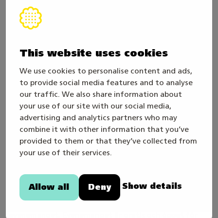
får en Teams-inbjudan till infon. Förhandanmälan
behövs inte.
Tidtabell och inspelningar av
kommunikatörernas infon
This website uses cookies
We use cookies to personalise content and ads,
Finalveckans schema
to provide social media features and to analyse
our traffic. We also share information about
Mästare2027 ordnas i Helsingfors 10-13.5.2027 som en
your use of our site with our social media,
del av det unika storevenemanget Skills Games, som
advertising and analytics partners who may
förenar Mästare med Abilympics världsmästerskapet
combine it with other information that you’ve
provided to them or that they’ve collected from
för yrkeskunniga med särskilda stödbehov.
your use of their services.
Evenemanget hålls i Helsingfors Mässcentrum och på
de omgivande gårdsområdena.
Show details
Allow all
Deny
Ett mer detaljerat program uppdateras närmare
evenemanget. Evenemanget är gratis och öppet för