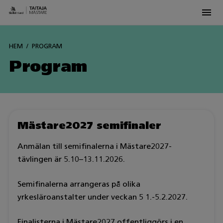
Men
Siirry
sisältöön
HEM
PROGRAM
Program
Mästare2027 semifinaler
Anmälan till semifinalerna i Mästare2027-
tävlingen är 5.10–13.11.2026.
Semifinalerna arrangeras på olika
yrkesläroanstalter under veckan 5 1.-5.2.2027.
Finalisterna i Mästare2027 offentliggörs i en