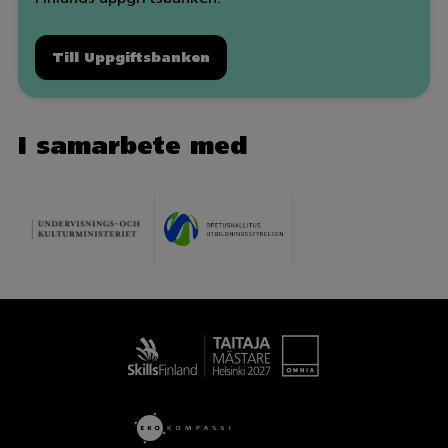
Till Uppgiftsbanken
I samarbete med
Taitaja