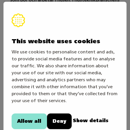
verksamhet betonas energieffektivitet som
stöder hållbar utveckling och en klimatansvarig
verksamhet. Inom branschen eftersträvas
dessutom kostnadsbesparingar. Den traditionella
husteknikbranschen är i allt högre grad förknippad
This website uses cookies
med byggnadsautomation, kompetens inom
We use cookies to personalise content and ads,
elbranschen och datateknik.
to provide social media features and to analyse
our traffic. We also share information about
Den som har avlagt kompetensområdet för
your use of our site with our social media,
ventilationsmontör kan utföra kanalnäts-,
advertising and analytics partners who may
terminal- och maskininstallationer i anslutning till
combine it with other information that you’ve
nybyggnader enligt ritningar och
provided to them or that they’ve collected from
arbetsbeskrivningar. Ventilationsmontören utför
your use of their services.
sitt arbete enligt myndighetsföreskrifterna.
Ventilationsmontören kan mäta och balansera det
system hen bygger.
Show details
Allow all
Deny