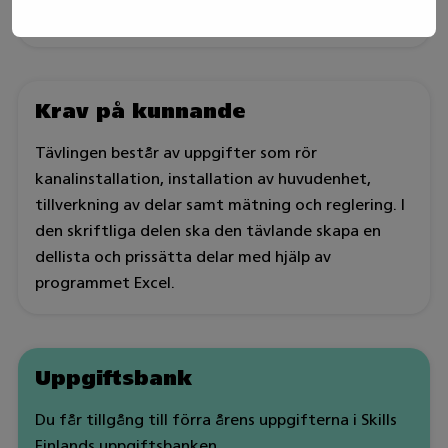
Tävlingen är en individuell tävling.
Krav på kunnande
Tävlingen består av uppgifter som rör
kanalinstallation, installation av huvudenhet,
tillverkning av delar samt mätning och reglering. I
den skriftliga delen ska den tävlande skapa en
dellista och prissätta delar med hjälp av
programmet Excel.
Uppgiftsbank
Du får tillgång till förra årens uppgifterna i Skills
Finlands uppgiftsbanken.