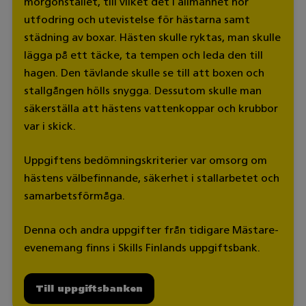
morgonstallet, till vilket det i allmänhet hör
utfodring och utevistelse för hästarna samt
städning av boxar. Hästen skulle ryktas, man skulle
lägga på ett täcke, ta tempen och leda den till
hagen. Den tävlande skulle se till att boxen och
stallgången hölls snygga. Dessutom skulle man
säkerställa att hästens vattenkoppar och krubbor
var i skick.
Uppgiftens bedömningskriterier var omsorg om
hästens välbefinnande, säkerhet i stallarbetet och
samarbetsförmåga.
Denna och andra uppgifter från tidigare Mästare-
evenemang finns i Skills Finlands uppgiftsbank.
Till uppgiftsbanken