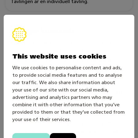
Tävlingen är en individuell tävling.
Krav på kunnande
En framgångsrik tävlande kan sörja för hästens
välbefinnande i olika förhållanden och
This website uses cookies
bruksändamål, till exempel i det dagliga arbetet
med hästskötsel, när man motionerar hästarna
We use cookies to personalise content and ads,
to provide social media features and to analyse
och vid skötsel av hovarna. Den tävlande känner
our traffic. We also share information about
till hästens beteende och grundläggande behov
your use of our site with our social media,
och kan hästspecifikt anpassa sina kunskaper och
advertising and analytics partners who may
färdigheter.
combine it with other information that you’ve
provided to them or that they’ve collected from
Förutom kunnande inom hästskötsel ska den
your use of their services.
tävlande också ha färdigheter i företagsamhet
och kundbetjäning. Den tävlande är ansvarsfull,