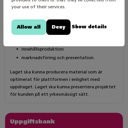
framställning:
your use of their services.
spelplanering och dokumentering
programmering
Show details
Allow all
Deny
2D/3D-grafik
animation
innehållsproduktion
marknadsföring och presentation.
Laget ska kunna producera material som är
optimerat för plattformen i enlighet med
uppdraget. Laget ska kunna presentera projektet
för kunden på ett yrkesmässigt sätt.
Uppgiftsbank