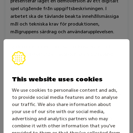
presenterar laget en demoversion av ett digitalt
spel utgående från uppgiftsbeskrivningen. I
arbetet ska de tävlande beakta innehållsmässiga
mål och tekniska krav för produktionen,
målgruppens särdrag och användarupplevelsen.
Spelproduktionen förutsätter kreativitet och
samarbetsförmåga. Tävlingen är en partävling.
This website uses cookies
Krav på kunnande
We use cookies to personalise content and ads,
Laget ska ha kunnande inom följande delområden
to provide social media features and to analyse
i den omfattning som beskrivs i
our traffic. We also share information about
examensgrunderna för Grundexamen i
your use of our site with our social media,
informations- och kommunikationsteknik och
advertising and analytics partners who may
Grundexamen mediebranschen och visuell
combine it with other information that you’ve
provided to them or that they’ve collected from