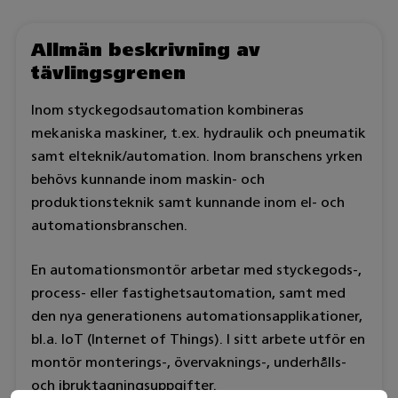
Allmän beskrivning av
tävlingsgrenen
Inom styckegodsautomation kombineras
mekaniska maskiner, t.ex. hydraulik och pneumatik
samt elteknik/automation. Inom branschens yrken
behövs kunnande inom maskin- och
produktionsteknik samt kunnande inom el- och
automationsbranschen.
En automationsmontör arbetar med styckegods-,
process- eller fastighetsautomation, samt med
den nya generationens automationsapplikationer,
bl.a. IoT (Internet of Things). I sitt arbete utför en
montör monterings-, övervaknings-, underhålls-
och ibruktagningsuppgifter.