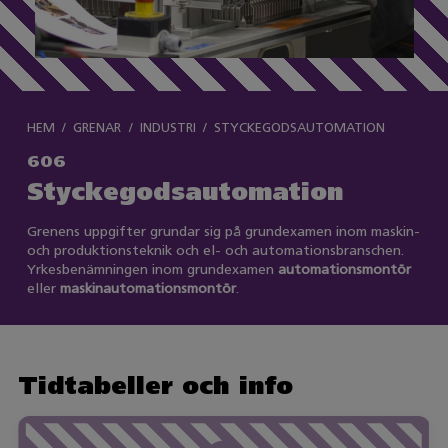
HEM
GRENAR
INDUSTRI
STYCKEGODSAUTOMATION
606
Styckegodsautomation
Grenens uppgifter grundar sig på grundexamen inom maskin-
och produktionsteknik och el- och automationsbranschen.
Yrkesbenämningen inom grundexamen
automationsmontör
eller
maskinautomationsmontör
.
Tidtabeller och info