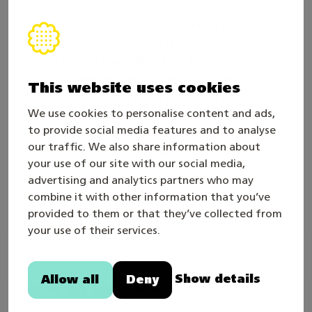
En automationsmontör ska känna till flera olika
apparat-, komponent- och styrsystemtillverkares
produkter och kunna installera, koppla, använda
och programmera dem. Sådana anordningar är
This website uses cookies
t.ex. programmerbar logik, justerbara och
We use cookies to personalise content and ads,
parameterbara sensorer, fotoelektriska sensorer,
to provide social media features and to analyse
pekskärmar, industrirobotar, frekvensomvandlare,
our traffic. We also share information about
pneumatikkomponenter, anordningar som hör till
your use of our site with our social media,
maskinsäkerhet samt olika
advertising and analytics partners who may
installationsutrustning.
combine it with other information that you’ve
provided to them or that they’ve collected from
Tävlingen är en partävling.
your use of their services.
Show details
Allow all
Deny
Krav på kunnande