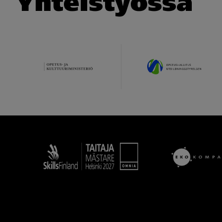
Yhteistyössä
Taitaja