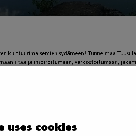
ven kulttuurimaisemien sydämeen! Tunnelmaa Tuusulanj
än iltaa ja inspiroitumaan, verkostoitumaan, jakama
ie 2, 04310 Tuusula)
tiistaina 19.5. klo 18–20
. Tarjolla
a ympäristössä.
n myynnissä rajoitettu määrä. Tilaukset ovat sitovia ja 
g/Tunnelmaa_Tuusulanjrvell__Yhteistyn_ilta_3397
e uses cookies