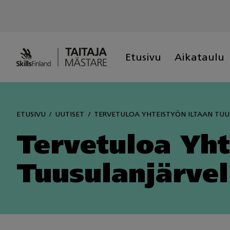
Skip
to
content
Etusivu
Aikataulu
ETUSIVU
UUTISET
TERVETULOA YHTEISTYÖN ILTAAN TUU
Tervetuloa Yht
Tuusulanjärvel