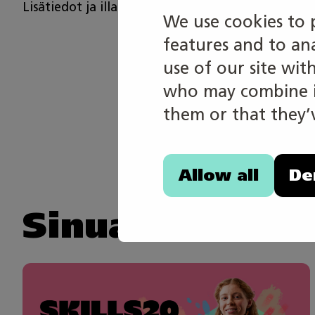
Lisätiedot ja illan menu:
Tunnelmaa Tuusulanjärvell
We use cookies to 
features and to an
Jaa arti
use of our site wit
who may combine it
them or that they’v
TWITTER
Allow all
De
Sinua saattais