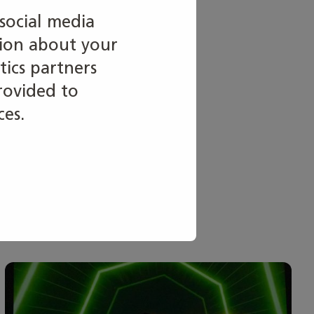
social media
tion about your
tics partners
rovided to
ces.
ös