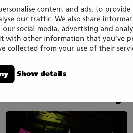
ä – Taitaja2026 yhteistyönilta – Taitaja
personalise content and ads, to provide 
alyse our traffic. We also share informa
kkeli
h our social media, advertising and analy
 with other information that you’ve p
e collected from your use of their servi
FACEBOOK
LINKEDIN
Show details
ny
i kiinnostaa my