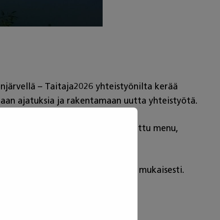
ärvellä – Taitaja2026 yhteistyönilta kerää
an ajatuksia ja rakentamaan uutta yhteistyötä.
 on kauden parhaista antimista koottu menu,
illalliskortit laskutetaan tilausten mukaisesti.