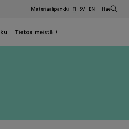
Materiaalipankki
FI
SV
EN
Hae
Avaa
haku
lku
Tietoa meistä