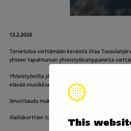
13.2.2026
Tervetuloa viettämään keväistä iltaa Tuusulanjär
yhteen tapahtuman yhteistyökumppaneita viettämä
Yhteistyönilta järjestetään Krapin Pajalla (Rantat
elävää musiikkia sekä keskustelua ainutlaatuisess
Ilmoittaudu mukaan ajoissa, sillä illalliskortteja o
Illalliskorttien tilaaminen:
https://www.lyyti.fi/re
This websit