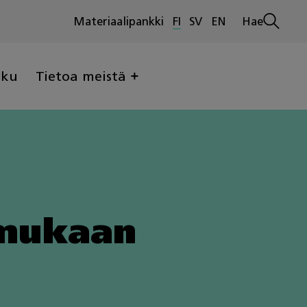
Materiaalipankki
FI
SV
EN
Hae
Avaa
haku
lku
Tietoa meistä
 mukaan