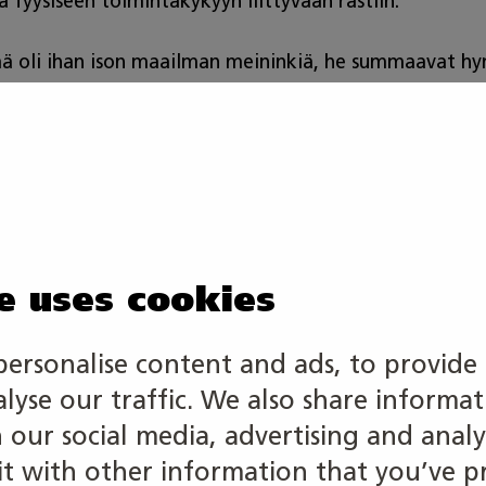
ä fyysiseen toimintakykyyn liittyvään rastiin.
mä oli ihan ison maailman meininkiä, he summaavat hy
i saavuttamatta, jäi kilpailusta käteen rutkasti oppia,
ia taitoja oikeasti vaativassa tilanteessa. Kannatti 
kaikkia tarttumaan rohkeasti tilaisuuteen ja osallistu
e uses cookies
e tarjoutuu mahdollisuus!
personalise content and ads, to provide 
alyse our traffic. We also share informa
h our social media, advertising and analy
 with other information that you’ve p