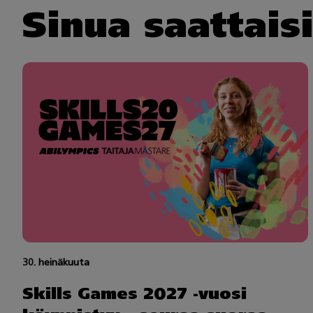
Sinua saattais
30. heinäkuuta
Skills Games 2027 -vuosi