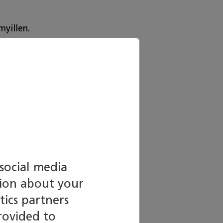
myillen.
 kokemusta – ja ripaus kisakuumetta
lähteä mukaan!
maan Taitajiin.
social media
tion about your
tics partners
rovided to