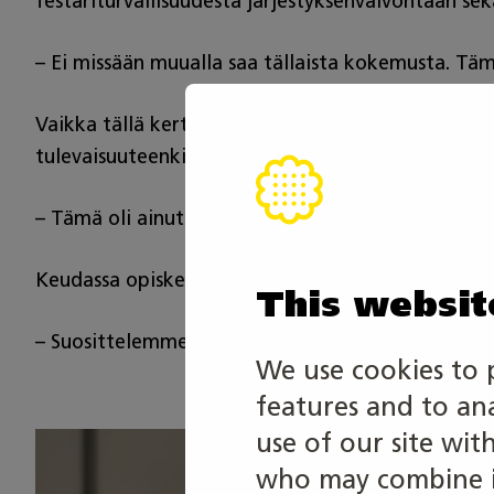
festariturvallisuudesta järjestyksenvalvontaan sek
– Ei missään muualla saa tällaista kokemusta. Tä
Vaikka tällä kertaa palkintopalli jäi juuri ja juur
tulevaisuuteenkin.
– Tämä oli ainutlaatuinen mahdollisuus testata om
Keudassa opiskelevat Leevi ja Viljami kannustavat 
This websit
– Suosittelemme tätä ehdottomasti kaikille, joill
We use cookies to 
features and to an
use of our site wit
who may combine it