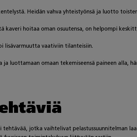
entelystä. Heidän vahva yhteistyönsä ja luotto toisten
 että kaveri hoitaa oman osuutensa, on helpompi keski
lisävarmuutta vaativiin tilanteisiin.
na ja luottamaan omaan tekemiseensä paineen alla, hän
ehtäviä
 eri tehtävää, jotka vaihtelivat pelastussuunnitelman l