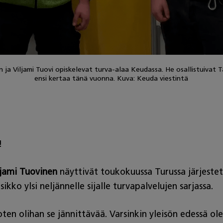
 ja Viljami Tuovi opiskelevat turva-alaa Keudassa. He osallistuivat T
ensi kertaa tänä vuonna. Kuva: Keuda viestintä
!
ljami Tuovinen
näyttivät toukokuussa Turussa järjestet
ikko ylsi neljännelle sijalle turvapalvelujen sarjassa.
ten olihan se jännittävää. Varsinkin yleisön edessä o