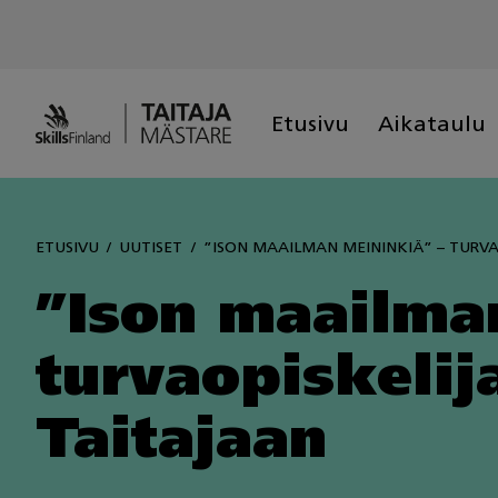
Skip
to
content
Etusivu
Aikataulu
ETUSIVU
UUTISET
”ISON MAAILMAN MEININKIÄ” – TURV
”Ison maailma
turvaopiskeli
Taitajaan