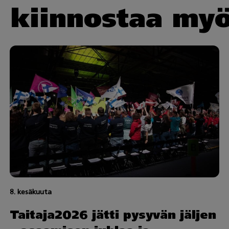
i kiinnostaa my
8. kesäkuuta
Taitaja2026 jätti pysyvän jäljen