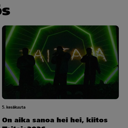
ös
5. kesäkuuta
On aika sanoa hei hei, kiitos