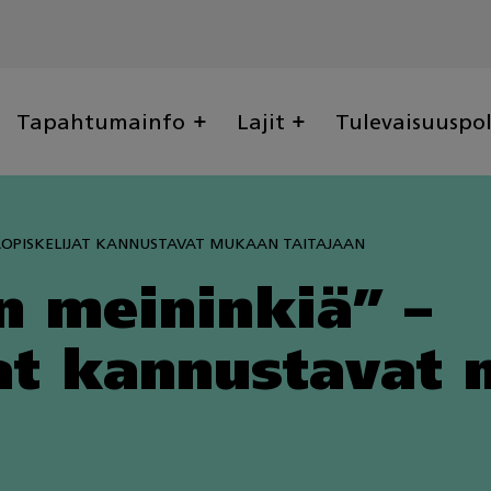
Tapahtumainfo
Lajit
Tulevaisuuspo
AOPISKELIJAT KANNUSTAVAT MUKAAN TAITAJAAN
n meininkiä” –
jat kannustavat