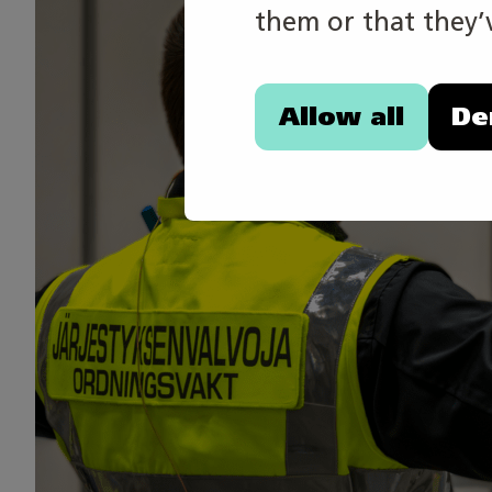
them or that they’v
Allow all
De