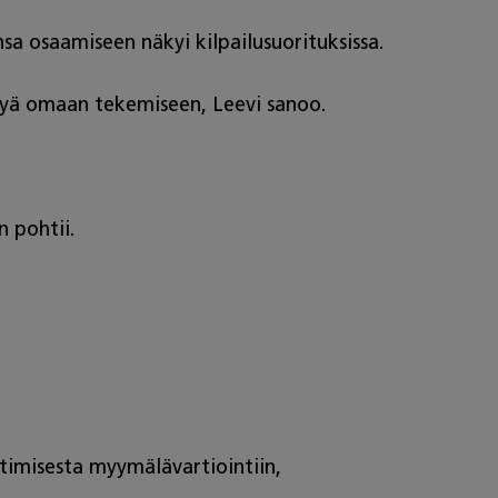
sa osaamiseen näkyi kilpailusuorituksissa.
ttyä omaan tekemiseen, Leevi sanoo.
 pohtii.
aatimisesta myymälävartiointiin,