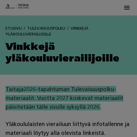
Men
Skip
to
ETUSIVU
TULEVAISUUSPOLKU
VINKKEJÄ
content
YLÄKOULUVIERAILIJOILLE
Vinkkejä
yläkouluvierailijoille
Taitaja2026-tapahtuman Tulevaisuuspolku-
materiaalit. Vuotta 2027 koskevat materiaalit
päivitetään tälle sivulle syksyllä 2026.
Yläkoululaisten vierailuun liittyvä infotallenne ja
materiaali löytyy alla olevista linkeistä.