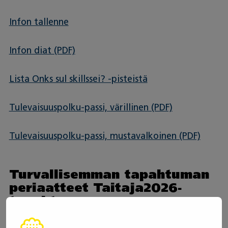
Infon tallenne
Infon diat (PDF)
Lista Onks sul skillssei? -pisteistä
Tulevaisuuspolku-passi, värillinen (PDF)
Tulevaisuuspolku-passi, mustavalkoinen (PDF)
Turvallisemman tapahtuman
periaatteet Taitaja2026-
tapahtumassa