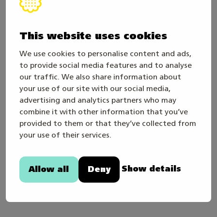
Taitaja-tapahtumassa on käytössä
turvallisemman tapahtuman periaatteet, jotka
on tehty yhteistyössä
Ekvalitan Nya horisonter -
This website uses cookies
hankkeen
ja Keudan opiskelijakunta KUOMAn
We use cookies to personalise content and ads,
kanssa. Edellytämme, että kaikki tapahtumaan
to provide social media features and to analyse
osallistuvat kilpailijat, lajitoimijat,
our traffic. We also share information about
kilpailuhuoltajat, henkilöstö ja vierailijat
your use of our site with our social media,
sitoutuvat toimimaan näiden periaatteiden
advertising and analytics partners who may
combine it with other information that you’ve
mukaisesti. Alueella päivystävät
provided to them or that they’ve collected from
häirintäyhdyshenkilöt, jotka tavoittaa
your use of their services.
tapahtuman aikana puhelimitse tai nykäisemällä
hihasta.
Show details
Allow all
Deny