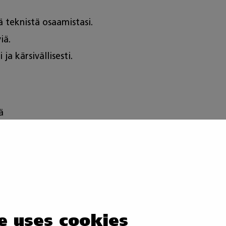
ä teknistä osaamistasi.
viä.
 ja kärsivällisesti.
ä
ta, säätöä ja vianhakua
töä
e uses cookies