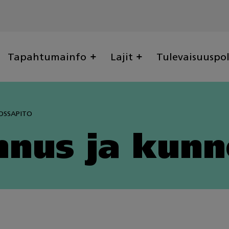
Tapahtumainfo
Lajit
Tulevaisuuspo
OSSAPITO
nus ja kunn