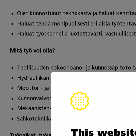
Olet kiinnostunut tekniikasta ja haluat kehittä
Haluat tehdä monipuolisesti erilaisia työtehtä
Haluat työskennellä luotettavasti, vastuullisesti
Mitä työ voi olla?
Teollisuuden kokoonpano- ja kunnossapitotöit
Hydrauliikan ja pneumatiikan asennustehtäviä
Moottori- ja laakeriasennuksia
Kunnonvalvonta- ja kunnossapitotehtäviä
Mekaanisten- ja sähköisten antureiden asennus
Sähkötekniikan mittauksia – yleismittarin käyt
This websit
Työpaikat, työympäristö ja alueellisuus?