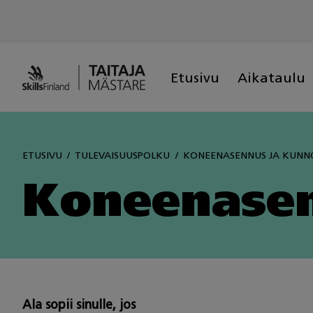
Skip
to
content
Etusivu
Aikataulu
ETUSIVU
TULEVAISUUSPOLKU
KONEENASENNUS JA KUNN
Koneenasen
Ala sopii sinulle, jos