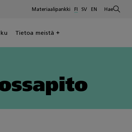
Materiaalipankki
FI
SV
EN
Hae
Avaa
haku
lku
Tietoa meistä
ossapito