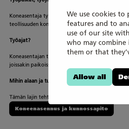
We use cookies to 
Koneasentaja työskentelee asennus-, käyttö- ja kun
features and to an
teollisuuden konepajat, verstaat, telakat, korja
use of our site wit
Työajat?
who may combine it
them or that they’v
Koneasentajan työajat voivat vaihdella työpaikast
joissakin paikoissa saattaa olla vuorotyötä.
Allow all
De
Mihin alaan ja tutkintoon lajin tehtävät perustuva
Tämän lajin tehtävät perustuvat kone- ja tuotan
Koneenasennus ja kunnossapito