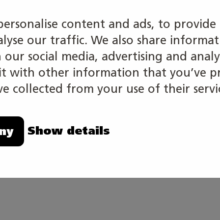
personalise content and ads, to provide 
nossapitotehtävissä teollisuuslaitoksissa ja kunnossap
alyse our traffic. We also share informa
amot ja muut teollisuusyritykset. Työtä on ympäri Suo
h our social media, advertising and analy
 with other information that you’ve p
e collected from your use of their servi
a ja tehtävästä riippuen. Useimmissa teollisuusyrityks
Show details
ny
t:
totekniikan perustutkintoon. Perustutkinnon ammatti